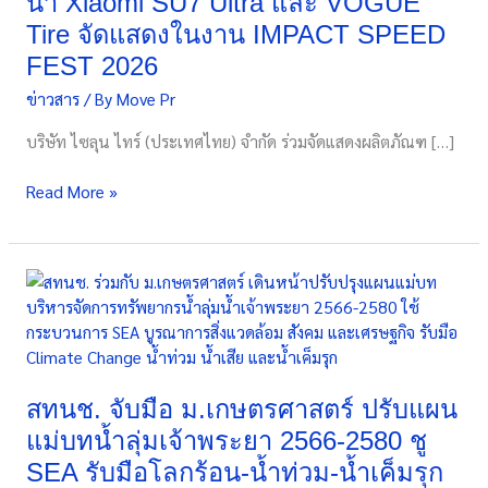
นำ Xiaomi SU7 Ultra และ VOGUE
ยาง
Tire จัดแสดงในงาน IMPACT SPEED
EV
FEST 2026
นำ
Xiaomi
ข่าวสาร
/ By
Move Pr
SU7
บริษัท ไซลุน ไทร์ (ประเทศไทย) จำกัด ร่วมจัดแสดงผลิตภัณฑ […]
Ultra
และ
Read More »
VOGUE
Tire
จัด
แสดง
สทนช.
ใน
จับ
งาน
มือ
IMPACT
ม.เกษตรศาสตร์
SPEED
ปรับ
FEST
แผน
สทนช. จับมือ ม.เกษตรศาสตร์ ปรับแผน
2026
แม่บท
แม่บทน้ำลุ่มเจ้าพระยา 2566-2580 ชู
น้ำ
SEA รับมือโลกร้อน-น้ำท่วม-น้ำเค็มรุก
ลุ่ม