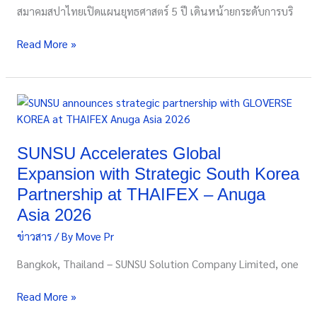
รากฐาน
สมาคมสปาไทยเปิดแผนยุทธศาสตร์ 5 ปี เดินหน้ายกระดับการบริ
Premium
Thailand
Read More »
Wellness
Ecosystem
ชู
SUNSU
“ใจ”
Accelerates
เป็น
Global
จิต
Expansion
SUNSU Accelerates Global
วิญญาณ
with
เชิง
Expansion with Strategic South Korea
Strategic
ยุทธ
Partnership at THAIFEX – Anuga
South
ศาสตร์
Asia 2026
Korea
ของ
Partnership
เวลเนส
ข่าวสาร
/ By
Move Pr
at
ไทย
Bangkok, Thailand – SUNSU Solution Company Limited, one
THAIFEX
สู่
–
ระดับ
Read More »
Anuga
โลก
Asia