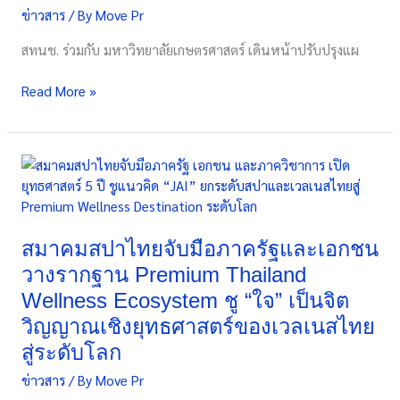
ข่าวสาร
/ By
Move Pr
เจ้าพระยา
2566-
สทนช. ร่วมกับ มหาวิทยาลัยเกษตรศาสตร์ เดินหน้าปรับปรุงแผ
2580
ชู
Read More »
SEA
รับมือ
โลก
ร้อน-
สมา
น้ำ
คม
ท่วม-
ส
น้ำ
ปา
เค็ม
ไทย
สมาคมสปาไทยจับมือภาครัฐและเอกชน
รุก
จับ
วางรากฐาน Premium Thailand
มือ
Wellness Ecosystem ชู “ใจ” เป็นจิต
ภาค
วิญญาณเชิงยุทธศาสตร์ของเวลเนสไทย
รัฐ
และ
สู่ระดับโลก
เอกชน
ข่าวสาร
/ By
Move Pr
วาง