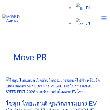
Skip
TH
to
content
EN
Move PR
ไซ
ลุน
ไทย
แลนด์
ชู
ไซลุน ไทยแลนด์ ชูนวัตกรรมยาง EV
นวัตกรรม