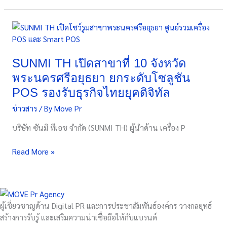
2026
SUNMI
TH
เปิด
สาขา
SUNMI TH เปิดสาขาที่ 10 จังหวัด
ที่
พระนครศรีอยุธยา ยกระดับโซลูชัน
10
POS รองรับธุรกิจไทยยุคดิจิทัล
จังหวัด
ข่าวสาร
/ By
Move Pr
พระนครศรีอยุธยา
ยก
บริษัท ซันมิ ทีเอช จำกัด (SUNMI TH) ผู้นำด้าน เครื่อง P
ระดับ
โซลูชัน
Read More »
POS
รองรับ
ธุรกิจ
ไทย
ยุค
ผู้เชี่ยวชาญด้าน Digital PR และการประชาสัมพันธ์องค์กร วางกลยุทธ์
ดิจิทัล
สร้างการรับรู้ และเสริมความน่าเชื่อถือให้กับแบรนด์