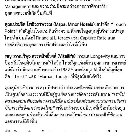
Management และความร่วมมือระหว่างภาคการศึกษากับ
อุตสาหกรรมที่เกิดขึ้นทันที
คุณเปรมจิต โพธิวราพรรณ (Mspa, Minor Hotels):
สปาคือ “Touch
Point” สำคัญในโรงแรมที่สร้างความพึงพอใจสูงสุด ผู้บริหารสปายุค
ใหม่จำเป็นต้องมี Financial Literacy เช่น Capture Rate และ
ประสิทธิภาพบุคลากร เพื่อสร้างผลกำไรที่ยั่งยืน
พญ.วรรณวิพุธ สรรพสิทธิ์วงศ์ (Vitallife):
กระแส Longevity และการ
ป้องกันโรคเติบโตมากหลังโควิด ไทยมีจุดแข็งด้านบุคลากรการแพทย์
แต่ต้องรับมือความท้าทายอย่าง PM2.5 และในยุค AI สิ่งสำคัญที่สุด
คือ “Trust” และ “Human Touch” ที่พิสูจน์ผลได้จริง
คุณสุนัย วชิรวรการ สรุปทิศทางว่า ประเทศไทยต้องยกระดับจากการ
เป็นศูนย์กลางแรงงานฝีมือสู่ศูนย์กลางการจัดการระดับสากล
“เราไม่
ควรส่งออกเพียงแค่แรงงานฝีมือ แต่เราต้องส่งออกระบบการบริหาร
จัดการที่แข็งแกร่งของไทย”
พร้อมสร้างระบบนิเวศที่เชื่อมโยงข้อมูล
และมาตรฐานร่วมกัน เพื่อสื่อสารภาพลักษณ์ของประเทศให้ชัดเจน
และทรงพลังยิ่งขึ้น