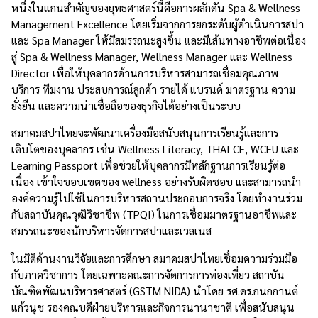
หนึ่งในแกนสำคัญของยุทธศาสตร์นี้คือการผลักดัน Spa & Wellness
Management Excellence โดยเริ่มจากการยกระดับผู้ดำเนินการสปา
และ Spa Manager ให้มีสมรรถนะสูงขึ้น และมีเส้นทางอาชีพต่อเนื่อง
สู่ Spa & Wellness Manager, Wellness Manager และ Wellness
Director เพื่อให้บุคลากรด้านการบริหารสามารถเชื่อมคุณภาพ
บริการ ทีมงาน ประสบการณ์ลูกค้า รายได้ แบรนด์ มาตรฐาน ความ
ยั่งยืน และความน่าเชื่อถือของธุรกิจได้อย่างเป็นระบบ
สมาคมสปาไทยจะพัฒนาเครื่องมือสนับสนุนการเรียนรู้และการ
เติบโตของบุคลากร เช่น Wellness Literacy, THAI CE, WCEU และ
Learning Passport เพื่อช่วยให้บุคลากรมีหลักฐานการเรียนรู้ต่อ
เนื่อง เข้าใจขอบเขตของ wellness อย่างรับผิดชอบ และสามารถนำ
องค์ความรู้ไปใช้ในการบริหารสถานประกอบการจริง โดยทำงานร่วม
กับสถาบันคุณวุฒิวิชาชีพ (TPQI) ในการเชื่อมมาตรฐานอาชีพและ
สมรรถนะของนักบริหารจัดการสปาและเวลเนส
ในมิติด้านงานวิจัยและการศึกษา สมาคมสปาไทยเชื่อมความร่วมมือ
กับภาควิชาการ โดยเฉพาะคณะการจัดการการท่องเที่ยว สถาบัน
บัณฑิตพัฒนบริหารศาสตร์ (GSTM NIDA) นำโดย รศ.ดร.กนกกานต์
แก้วนุช รองคณบดีฝ่ายบริหารและกิจการนานาชาติ เพื่อสนับสนุน