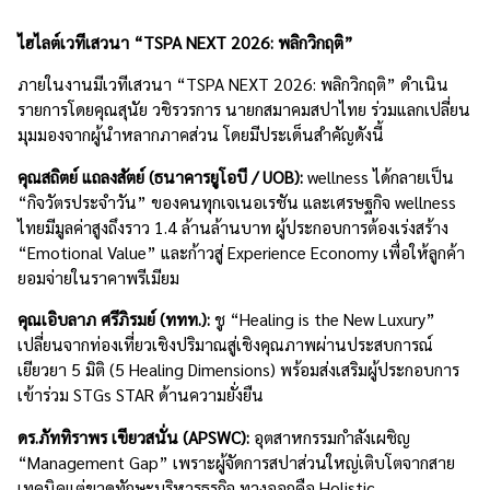
ไฮไลต์เวทีเสวนา “TSPA NEXT 2026: พลิกวิกฤติ”
ภายในงานมีเวทีเสวนา “TSPA NEXT 2026: พลิกวิกฤติ” ดำเนิน
รายการโดยคุณสุนัย วชิรวรการ นายกสมาคมสปาไทย ร่วมแลกเปลี่ยน
มุมมองจากผู้นำหลากภาคส่วน โดยมีประเด็นสำคัญดังนี้
คุณสถิตย์ แถลงสัตย์ (ธนาคารยูโอบี / UOB):
wellness ได้กลายเป็น
“กิจวัตรประจำวัน” ของคนทุกเจเนอเรชัน และเศรษฐกิจ wellness
ไทยมีมูลค่าสูงถึงราว 1.4 ล้านล้านบาท ผู้ประกอบการต้องเร่งสร้าง
“Emotional Value” และก้าวสู่ Experience Economy เพื่อให้ลูกค้า
ยอมจ่ายในราคาพรีเมียม
คุณเอิบลาภ ศรีภิรมย์ (ททท.):
ชู “Healing is the New Luxury”
เปลี่ยนจากท่องเที่ยวเชิงปริมาณสู่เชิงคุณภาพผ่านประสบการณ์
เยียวยา 5 มิติ (5 Healing Dimensions) พร้อมส่งเสริมผู้ประกอบการ
เข้าร่วม STGs STAR ด้านความยั่งยืน
ดร.ภัททิราพร เขียวสนั่น (APSWC):
อุตสาหกรรมกำลังเผชิญ
“Management Gap” เพราะผู้จัดการสปาส่วนใหญ่เติบโตจากสาย
เทคนิคแต่ขาดทักษะบริหารธุรกิจ ทางออกคือ Holistic