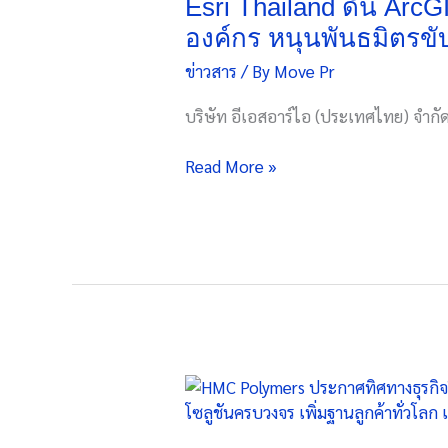
ArcGIS
Esri Thailand ดัน ArcGIS
ท็อป
สู่
องค์กร หนุนพันธมิตรขับเ
สู่
Strategic
อาณาจักร
ข่าวสาร
/ By
Move Pr
Location
Beauty
Intelligence
บริษัท อีเอสอาร์ไอ (ประเทศไทย) จำกัด 
&
Platform
Wellness
เชื่อม
Read More »
ที่
ข้อมูล
น่า
ทั้ง
จับตา
องค์กร
มอง
หนุน
พันธมิตร
ขับ
เคลื่อน
ธุรกิจ
ฝ่า
HMC
คลื่น
Polymers
ข้อมูล
ประกาศ