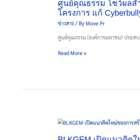
โชว์
ศูนย์คุณธรรม โชว์ผลสำเร
ผล
โครงการ แก้ Cyberbull
สำเร็จ
ข่าวสาร
/ By
Move Pr
“MLC
รุ่น
ศูนย์คุณธรรม (องค์การมหาชน) ประสบ
ที่
3”
Read More »
ปั้น
ผู้นำ
คุณธรรม
31
องค์กร
ขับ
เคลื่อน
โครงการ
แก้
BLKGEM
Cyberbullying
เปิด
สู่
แนวคิด
BLKGEM เปิดแนวคิดใหม่