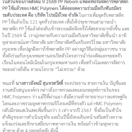
ในส่วนของภาคสังคม ปี
2568 PP Reborn แพลตฟอร์มจัดการพลาสติก
PP ใช้แล้วของ HMC Polymers ได้ต่อยอดความร่วมมือกับพันธมิตร
ระดับประเทศ คือ บริษัท ไปรณีย์ไทย จำกัด
ในการเพิ่มจุดรับพลาสติก
PP ใช้แล้วเป็น 121 จุดทั่วประเทศ เพื่อให้ประชาชนสามารถนำ
พลาสติก PP ใช้แล้วส่งกลับเข้าระบบผลิตอีกครั้งได้สะดวกมากยิ่งขึ้น และ
ในปี 2569 นี้ เรามุ่งขยายกับความร่วมมือกับมหาวิทยาลัยชั้นนำ อาทิ
จุฬาลงกรณ์มหาวิทยาลัย มหาวิทยาลัยศรีนครินทรวิโรฒ มหาวิทยาลัย
กรุงเทพ เพื่อปลูกฝังการใช้พลาสติก PP อย่างถูกวิธีแก่กลุ่มเยาวชน รวม
ทั้งยังร่วมกับกรุงเทพมหานครเปิดตัวโครงการนำร่องคัดแยกขยะครัว
เรือนในคอนโดมิเนียมในกรุงเทพมหานคร เพื่อสร้างโมเดลการจัดการ
ขยะอย่างยั่งยืน ตามนโยบาย “ไม่เทรวม” ด้วย
ขณะที่
นางสาวอังคณี สุนทรสวัสดิ์
รองประธาน สายการเงิน บัญชีและ
งานสนับสนุนองค์กร กล่าวถึงภาพรวมและแผนกลยุทธ์การเงินของ
HMC Polymers ว่า แม้ปีที่ผ่านมา ยังมีความท้าทายจากภาวะเศรษฐกิจ
โลกและภาพรวมอุตสาหกรรมปิโตรเคมีที่ทรงตัว แต่ HMC Polymers
กลับมีกระแสเงินสดเพิ่มขึ้นกว่า 3 เท่า จากปี 2567 ซึ่งถือเป็นหัวใจ
สำคัญของการดำเนินธุรกิจ และในปีนี้ยังคงเดินหน้าเสริมสร้างความ
แข็งแกร่งและรักษาเสถียรภาพทางการเงิน พร้อมก้าวข้ามทุกความ
ท้าทาย ด้วย 4 กลยุทธ์หลัก ดังนี้