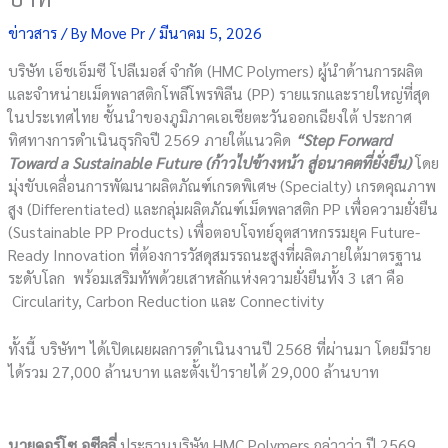
ข่าวสาร
/ By
Move Pr
/
มีนาคม 5, 2026
บริษัท เอ็ชเอ็มซี โปลีเมอส์ จำกัด (HMC Polymers) ผู้นำด้านการผลิต
และจำหน่ายเม็ดพลาสติกโพลีโพรพิลีน (PP) รายแรกและรายใหญ่ที่สุด
ในประเทศไทย ชั้นนำของภูมิภาคเอเชียตะวันออกเฉียงใต้ ประกาศ
ทิศทางการดำเนินธุรกิจปี 2569 ภายใต้แนวคิด
“Step Forward
Toward a Sustainable Future (ก้าวไปข้างหน้า สู่อนาคตที่ยั่งยืน)
โดย
มุ่งขับเคลื่อนการพัฒนาผลิตภัณฑ์เกรดพิเศษ (Specialty) เกรดคุณภาพ
สูง (Differentiated) และกลุ่มผลิตภัณฑ์เม็ดพลาสติก PP เพื่อความยั่งยืน
(Sustainable PP Products) เพื่อตอบโจทย์อุตสาหกรรมยุค Future-
Ready Innovation ที่ต้องการวัสดุสมรรถนะสูงที่ผลิตภายใต้มาตรฐาน
ระดับโลก พร้อมเสริมทัพด้วยเสาหลักแห่งความยั่งยืนทั้ง 3 เสา คือ
Circularity, Carbon Reduction และ Connectivity
ทั้งนี้ บริษัทฯ ได้เปิดเผยผลการดำเนินงานปี 2568 ที่ผ่านมา โดยมีราย
ได้รวม 27,000 ล้านบาท และตั้งเป้ารายได้ 29,000 ล้านบาท
นายคอร์โซ อูซีลลี่
ประธานบริษัท HMC Polymers กล่าวว่า ปี 2569