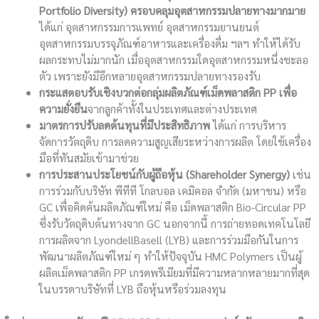
Portfolio Diversity) ครอบคลุมอุตสาหกรรมปลายทางมากมาย
ได้แก่ อุตสาหกรรมการแพทย์ อุตสาหกรรมยานยนต์
อุตสาหกรรมบรรจุภัณฑ์อาหารและเครื่องดื่ม ฯลฯ ทำให้ได้รับ
ผลกระทบไม่มากนัก เมื่ออุตสาหกรรมใดอุตสาหกรรมหนึ่งชะลอ
ตัว เพราะยังมีอีกหลายอุตสาหกรรมปลายทางรองรับ
กระแสตอบรับเชิงบวกต่อกลุ่มผลิตภัณฑ์เม็ดพลาสติก
PP เพื่อ
ความยั่งยืน
จากลูกค้าทั้งในประเทศและต่างประเทศ
มาตรการปรับลดต้นทุนที่มีประสิทธิภาพ
ได้แก่ การบริหาร
จัดการวัตถุดิบ การลดความสูญเสียระหว่างการผลิต โดยใช้เครื่อง
มือที่ทันสมัยเข้ามาช่วย
การประสานประโยชน์กับผู้ถือหุ้น
(Shareholder Synergy)
เช่น
การร่วมกับบริษัท พีทีที โกลบอล เคมิคอล จำกัด (มหาชน) หรือ
GC เพื่อคิดค้นผลิตภัณฑ์ใหม่ คือ เม็ดพลาสติก Bio-Circular PP
ซึ่งรับวัตถุดิบต้นทางจาก GC นอกจากนี้ การถ่ายทอดเทคโนโลยี
การผลิตจาก LyondellBasell (LYB) และการร่วมมือกันในการ
พัฒนาผลิตภัณฑ์ใหม่ ๆ ทำให้ปัจจุบัน HMC Polymers เป็นผู้
ผลิตเม็ดพลาสติก PP เกรดพรีเมียมที่มีความหลากหลายมากที่สุด
ในบรรดาบริษัทที่ LYB ถือหุ้นหรือร่วมลงทุน