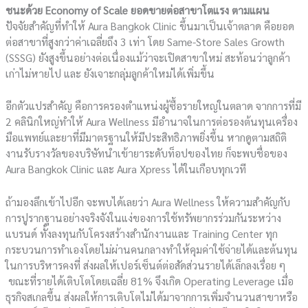
ชนะด้วย
Economy of Scale ยอดขายต่อสาขาโตแรง ตามแผน
ปัจจัยสำคัญที่ทำให้ Aura Bangkok Clinic ขึ้นมาเป็นเจ้าตลาด คือยอด
ต่อสาขาที่สูงกว่าค่าเฉลี่ยถึง 3 เท่า โดย​ Same-Store Sales Growth
(SSSG) ยังสูงขึ้นอย่างต่อเนื่องแม้ว่าจะเปิดสาขาใหม่ สะท้อนว่าลูกค้า
เก่าไม่หายไป และ ยังเจาะกลุ่มลูกค้าใหม่ได้เพิ่มขึ้น
อีกตัวแปรสำคัญ คือการครองตำแหน่งผู้ซื้อรายใหญ่ในตลาด จากการที่มี
2 คลินิกใหญ่ทำให้ Aura Wellness มีอำนาจในการต่อรองต้นทุนเครื่อง
มือแพทย์และยาที่มีมาตรฐานให้มีประสิทธิภาพยิ่งขึ้น หากดูตามสถิติ
งานรับรางวัลของบริษัทนำเข้ายาระดับท็อปของไทย ก็จะพบชื่อของ
Aura Bangkok Clinic และ Aura Xpress ได้ในเกือบทุกเวที
ถ้ามองลึกเข้าไปอีก จะพบได้เลยว่า Aura Wellness ให้ความสำคัญกับ
การปูรากฐานอย่างจริงจังในแง่ของการใช้ทรัพยากรร่วมกันระหว่าง
แบรนด์ ทั้งลงทุนกับโครงสร้างสำนักงานและ Training Center ทุก
กระบวนการทำเองโดยไม่ผ่านคนกลางทำให้คุมค่าใช้จ่ายได้และต้นทุน
ในการบริหารคงที่ ส่งผลให้เปอร์เซ็นต์ต่อสัดส่วนรายได้เล็กลงเรื่อย ๆ
ขณะที่รายได้เติบโตโดยเฉลี่ย 81% จึงเกิด Operating Leverage เมื่อ
ธุรกิจสเกลขึ้น ส่งผลให้การเติบโตไม่ได้มาจากการเพิ่มจำนวนสาขาหรือ