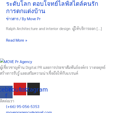
ระดับโลก ตอบโจทย์ไลฟ์สไตล์คนรัก
แรก
ใน
การตกแต่งบ้าน
South
ข่าวสาร
/ By
Move Pr
East
Asia
Ralph Architecture and interior design ผู้ให้บริการออก […]
เปิด
ตัว
Read More »
“ZBOM”
แบรนด์
เฟอร์นิเจอร์
ระดับ
ผู้เชี่ยวชาญด้าน Digital PR และการประชาสัมพันธ์องค์กร วางกลยุทธ์
โลก
สร้างการรับรู้ และเสริมความน่าเชื่อถือให้กับแบรนด์
ตอบ
โจทย์
ไลฟ์
cebook-
Youtube
Instagram
สไตล์
f
คน
ติดต่อเรา
รัก
(+66) 95-056-5353
การ
movepragency@gmail.com