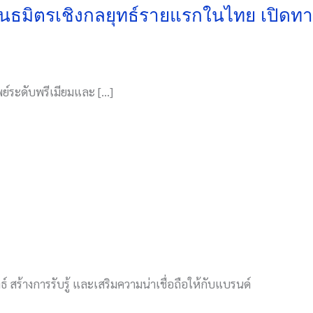
พันธมิตรเชิงกลยุทธ์รายแรกในไทย เปิดทา
พย์ระดับพรีเมียมและ […]
์ สร้างการรับรู้ และเสริมความน่าเชื่อถือให้กับแบรนด์