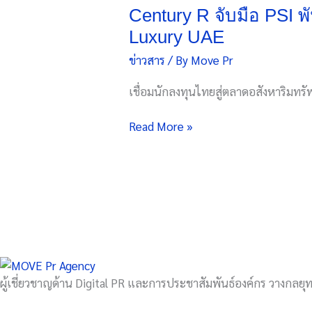
จับ
Century R จับมือ PSI 
มือ
Luxury UAE
PSI
ข่าวสาร
/ By
Move Pr
พันธมิตร
เชิงกล
เชื่อมนักลงทุนไทยสู่ตลาดอสังหาริมทรั
ยุทธ์
ราย
Read More »
แรก
ใน
ไทย
เปิด
ทาง
ลง
ทุ
นอ
สัง
ผู้เชี่ยวชาญด้าน Digital PR และการประชาสัมพันธ์องค์กร วางกลยุทธ
หาฯ
Ultra-