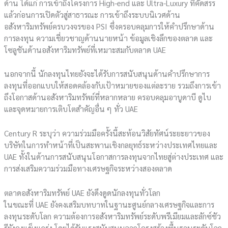
ด้าน ได้แก่ การเข้าถึงโครงการ High-end และ Ultra-Luxury ที่คัดสรร
แล้วก่อนการเปิดตัวสู่สาธารณะ การเข้าถึงระบบนิเวศด้าน
อสังหาริมทรัพย์ครบวงจรของ PSI ซึ่งครอบคลุมการให้คำปรึกษาด้าน
การลงทุน ความเชี่ยวชาญด้านนายหน้า ข้อมูลเชิงลึกของตลาด และ
โซลูชันด้านอสังหาริมทรัพย์ที่เหมาะสมกับตลาด UAE
นอกจากนี้ นักลงทุนไทยยังจะได้รับการสนับสนุนด้านคำปรึกษาการ
ลงทุนที่ออกแบบให้สอดคล้องกับเป้าหมายของแต่ละราย รวมถึงการเข้า
ถึงโอกาสด้านอสังหาริมทรัพย์ที่หลากหลาย ครอบคลุมอาบูดาบี ดูไบ
และจุดหมายการเติบโตสำคัญอื่น ๆ ทั่ว UAE
Century R ระบุว่า ความร่วมมือครั้งนี้สะท้อนวิสัยทัศน์ระยะยาวของ
บริษัทในการทำหน้าที่เป็นสะพานเชิงกลยุทธ์ระหว่างประเทศไทยและ
UAE ทั้งในด้านการสนับสนุนโอกาสการลงทุนจากไทยสู่ต่างประเทศ และ
การส่งเสริมความร่วมมือทางเศรษฐกิจระหว่างสองตลาด
ตลาดอสังหาริมทรัพย์ UAE ยังดึงดูดนักลงทุนทั่วโลก
ในขณะที่ UAE ยังคงเสริมบทบาทในฐานะศูนย์กลางเศรษฐกิจและการ
ลงทุนระดับโลก ความต้องการอสังหาริมทรัพย์ระดับพรีเมียมและลักซ์ชัว
รียังคงแข็งแกร่ง โดยได้รับแรงสนับสนุนจากโครงสร้างพื้นฐานระดับโลก