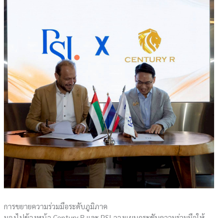
การขยายความร่วมมือระดับภูมิภาค
มองไปข้างหน้า Century R และ PSI วางแผนกระชับความร่วมมือให้