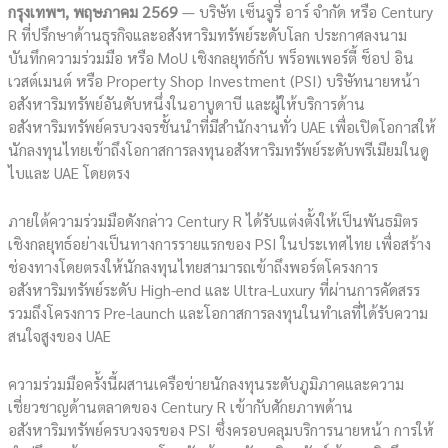
กรุงเทพฯ
, พฤษภาคม 2569
— บริษัท เซ็นจูรี่ อาร์ จำกัด หรือ Century
R ที่ปรึกษาด้านธุรกิจและอสังหาริมทรัพย์ระดับโลก ประกาศลงนาม
บันทึกความร่วมมือ หรือ MoU เชิงกลยุทธ์กับ พร็อพเพอร์ตี้ ช็อป อิน
เวสต์เมนต์ หรือ Property Shop Investment (PSI) บริษัทนายหน้า
อสังหาริมทรัพย์อันดับหนึ่งในอาบูดาบี และผู้ให้บริการด้าน
อสังหาริมทรัพย์ครบวงจรชั้นนำที่มีสำนักงานทั่ว UAE เพื่อเปิดโอกาสให้
นักลงทุนไทยเข้าถึงโอกาสการลงทุนอสังหาริมทรัพย์ระดับพรีเมียมในดู
ไบและ UAE โดยตรง
ภายใต้ความร่วมมือดังกล่าว Century R ได้รับแต่งตั้งให้เป็นพันธมิตร
เชิงกลยุทธ์อย่างเป็นทางการรายแรกของ PSI ในประเทศไทย เพื่อสร้าง
ช่องทางโดยตรงให้นักลงทุนไทยสามารถเข้าถึงพอร์ตโครงการ
อสังหาริมทรัพย์ระดับ High-end และ Ultra-Luxury ที่ผ่านการคัดสรร
รวมถึงโครงการ Pre-launch และโอกาสการลงทุนในทำเลที่ได้รับความ
สนใจสูงของ UAE
ความร่วมมือครั้งนี้ผสานเครือข่ายนักลงทุนระดับภูมิภาคและความ
เชี่ยวชาญด้านตลาดของ Century R เข้ากับศักยภาพด้าน
อสังหาริมทรัพย์ครบวงจรของ PSI ซึ่งครอบคลุมบริการนายหน้า การให้