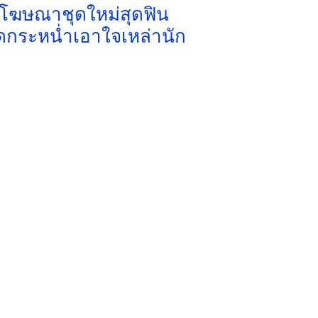
ตัวโฆษณาชุดใหม่สุดฟิน
ลดกระหน่ำเอาใจเหล่านัก