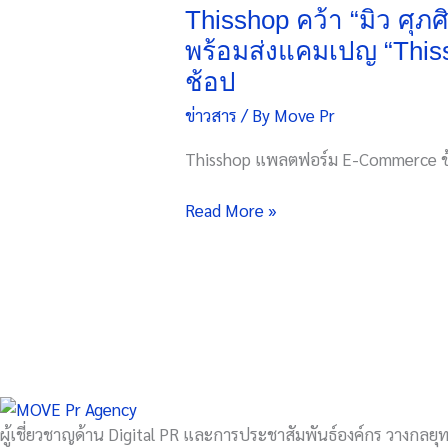
“มิว
Thisshop คว้า “มิว ศุภ
ศุภ
พร้อมส่งแคมเปญ “Thiss
ศิษฏ์”
ช้อป
ขึ้น
ข่าวสาร
/ By
Move Pr
แท่น
Brand
Thisshop แพลตฟอร์ม E-Commerce ช้
Ambassador
เปิด
Read More »
ตัว
โฆษณา
ชุด
ใหม่
สุด
ฟิน
พร้อม
ส่ง
แคมเปญ
ผู้เชี่ยวชาญด้าน Digital PR และการประชาสัมพันธ์องค์กร วางกลยุทธ
“Thisshop