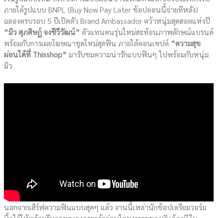
ภายใต้รูปแบบ BNPL (Buy Now Pay Later ช้อปตอนนี้จ่ายทีหลัง)
ฉลองครบรอบ 5 ปีเปิดตัว Brand Ambassador คว้าหนุ่มสุดฮอตแห่งปี
“มิว ศุภศิษฏ์ จงชีวีวัฒน์”
ตัวแทนคนรุ่นใหม่สะท้อนภาพลักษณ์แบรนด์
พร้อมกับการเผยโฆษณาชุดใหม่สุดฟิน ภายใต้คอนเซปต์
“ความสุข
ผ่อนได้ที่ Thisshop”
มารับชมความน่ารักแบบฟินๆ ไปพร้อมกับหนุ่ม
มิว
นอกจากเสิร์ฟความฟินแบบสุดๆ แล้ว งานนี้เหล่านักช้อปเตรียมวอร์ม