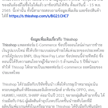
ของมันต้องมีไม่ซื้อไม่ได้แล้ว มาช้อปกันให้ทัน ตั้งแต่วันนี้ – 15 พ.ย.
2565 นี้เท่านั้น ทั้งนี้สามารถสอบถามข้อมูลเพิ่มเติม และช้อปสินค้า
ได้ที่
https://s.thisshop.com/s/BG21CHC7
ข้อมูลเพิ่มเติมเกี่ยวกับ Thisshop
Thisshop
แพลตฟอร์ม E-Commerce ช้อปปิ้งออนไลน์ผ่านการชำระ
เงินรูปแบบใหม่ ที่ให้บริการแบบผ่อนชำระได้แห่งแรกของประเทศไทย
ภายใต้รูปแบบ BNPL (Buy Now Pay Later ช้อปตอนนี้จ่ายทีหลัง) ซึ่ง
ตอนนี้ได้รับความสนใจจากผู้ใช้มากกว่า 5 ล้านคนใน 5 ปีที่ผ่านมา
ทำให้ Thissop ได้กลายเป็นแพลตฟอร์ม E-commerce ยอดนิยมของ
ประเทศไทย
Thisshop ได้ร่วมมือกับบริษัทชั้นนำ เพื่อให้บรรลุเป้าหมายมุ่งเน้น
ครอบคลุมสินค้าดิจิตอลและอิเล็กทรอนิกส์ อาทิเช่น OPPO, vivo,
HUAWEI, HAIER, SHARP ต่อมาในปี 2021 ขยายกลุ่มสินค้ามากขึ้น ได้
ร่วมมือกับ P&G ผู้ผลิตสินค้าอุปโภคบริโภคชั้นนำระดับโลกที่มี
ผลิตภัณฑ์แบรนด์ดังในเครือมากมาย Thisshop ได้จับมือกับพันธมิตร