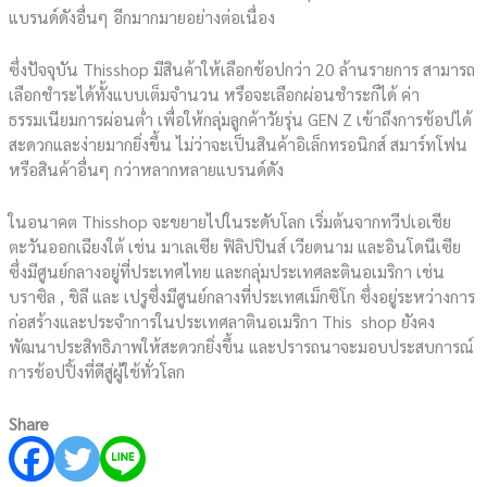
แบรนด์ดังอื่นๆ อีกมากมายอย่างต่อเนื่อง
ซึ่งปัจจุบัน Thisshop มีสินค้าให้เลือกช้อปกว่า 20 ล้านรายการ สามารถ
เลือกชำระได้ทั้งแบบเต็มจำนวน หรือจะเลือกผ่อนชำระก็ได้ ค่า
ธรรมเนียมการผ่อนต่ำ เพื่อให้กลุ่มลูกค้าวัยรุ่น GEN Z เข้าถึงการช้อปได้
สะดวกและง่ายมากยิ่งขึ้น ไม่ว่าจะเป็นสินค้าอิเล็กทรอนิกส์ สมาร์ทโฟน
หรือสินค้าอื่นๆ กว่าหลากหลายแบรนด์ดัง
ในอนาคต Thisshop จะขยายไปในระดับโลก เริ่มต้นจากทวีปเอเชีย
ตะวันออกเฉียงใต้ เช่น มาเลเซีย ฟิลิปปินส์ เวียดนาม และอินโดนีเซีย
ซึ่งมีศูนย์กลางอยู่ที่ประเทศไทย และกลุ่มประเทศละตินอเมริกา เช่น
บราซิล , ชิลี และ เปรูซึ่งมีศูนย์กลางที่ประเทศเม็กซิโก ซึ่งอยู่ระหว่างการ
ก่อสร้างและประจำการในประเทศลาตินอเมริกา This shop ยังคง
พัฒนาประสิทธิภาพให้สะดวกยิ่งขึ้น และปรารถนาจะมอบประสบการณ์
การช้อปปิ้งที่ดีสู่ผู้ใช้ทั่วโลก
Share