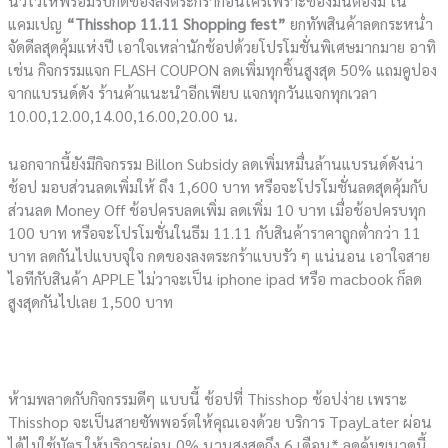
นิ้วไว้ให้พร้อมรีบกดของลงตระกร้าก่อนใครเพราะของมันต้องมี ใน
แคมเปญ
“Thisshop 11.11 Shopping fest”
ยกทัพสินค้าลดกระหน่ำ
จัดดีลสุดคุ้มแห่งปี เอาใจเหล่านักช้อปด้วยโปรโมชั่นพิเศษมากมาย อาทิ
เช่น กิจกรรมแจก FLASH COUPON ลดเพิ่มทุกชิ้นสูงสุด 50% แถมคูปอง
จากแบรนด์ดัง ร้านค้าแนะนำอีกเพียบ แจกทุกวันแจกทุกเวลา
10.00,12.00,14.00,16.00,20.00 น
.
นอกจากนี้ยังมีกิจกรรม Billon Subsidy ลดเพิ่มหมื่นล้านแบรนด์ดังน่า
ช้อป มอบส่วนลดเพิ่มให้ ถึง 1,600 บาท หรือจะโปรโมชั่นลดสุดคุ้มกับ
ส่วนลด Money Off ช้อปครบลดเพิ่ม ลดเพิ่ม 10 บาท เมื่อช้อปครบทุก
100 บาท หรือจะโปรโมชั่นในธีม 11.11 กับสินค้าราคาถูกต่ำกว่า 11
บาท ลดกันไปแบบจุใจ กดของลงตระกร้าแบบรัว ๆ แน่นอน เอาใจสาย
ไอทีกับสินค้า APPLE ไม่วาจะเป็น iphone ipad หรือ macbook ก็ลด
สูงสุดกันไปเลย 1,500 บาท
ห้ามพลาดกับกิจกรรมดีๆ แบบนี้ ช้อปที่ Thisshop ช้อปง่าย เพราะ
Thisshop จะเป็นสายซัพพอร์ตให้คุณเองด้วย บริการ TpayLater ผ่อน
ได้ไม่ใช้บัตร ให้บริการผ่อน 0% นานสูงสุดถึง 6 เดือน* ลดคุ้มขนาดนี้