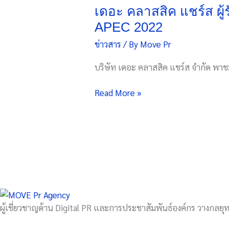
แชร์
เดอะ คลาสสิค แชร์ส ผู้
ส
APEC 2022
ผู้
ข่าวสาร
/ By
Move Pr
รังสรรค์
เฟอร์นิเจอร์
บริษัท เดอะ คลาสสิค แชร์ส จำกัด พาช
คุณภาพ
สูง
Read More »
ระ
ดับ
ไฮ
เอน
ด์
สู่
เฟอร์นิเจอร์
งาน
APEC
ผู้เชี่ยวชาญด้าน Digital PR และการประชาสัมพันธ์องค์กร วางกลยุทธ
2022