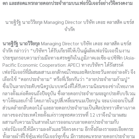
ตก และสอดแทรกลายดอกประจำยามบนเฟอร์นิเจอร์อย่างวิจิตรงดงาม
นายฐิรัฐ นาถวิริยกุล Managing Director บริษัท เดอะ คลาสสิค แชร์ส
จำกัด
นายฐิรัฐ นาถวิริยกุล
Managing Director บริษัท เดอะ คลาสสิค แชร์ส
จำกัด กล่าวว่า “บริษัทฯ ได้รับเกียรติให้เป็นผู้ผลิตเฟอร์นิเจอร์ในงาน
ประชุมกรอบความร่วมมือทางเศรษฐกิจในภูมิภาคเอเซีย-แปซิฟิก (Asia-
Pacific Economic Cooperation: APEC) ทางบริษัทฯ ได้รังสรรค์
เฟอร์นิเจอร์ที่มีผสมผสานเอกลักษณ์ไทยและศิลปะตะวันตกอย่าลงตัว จึง
เลือกใช้ “ดอกประจำยาม” หรือที่เรียกกันว่า “ลายประจำยามก้ามปู”
ซึ่งเป็นลายประดับชนิดรูปแบบหนึ่งที่ได้รับความนิยมของช่างไทยภาค
กลางตั้งแต่อดีตจนถึงปัจจุบัน ซึ่งลายดอกประจำยามจะถูกประดับบริเวณ
ขาโต๊ะและเก้าอี้ โดยภายในรูปสี่เหลี่ยมขนมเปียกปูน จะแบ่งออกเป็นสี่
ส่วนคล้ายกลีบดอกไม้ และลายดอกประจำยามเป็นศิลปะทราวดีทางภาค
กลางของประเทศไทยตั้งแต่ราวพุทธศตวรรษที่ 12 เราจึงนำมาผสม
ผสานกับความเป็นสากลในการออกแบบลายดอกประจำยามกับ
เฟอร์นิเจอร์ให้มีความลงตัวและวิจิตรงดงาม อีกทั้งยังลงรายละเอียดกระ
ทั้งลายผ้าที่ใช้หุ้มเฟอร์นิเจอร์ทุกชิ้น มีการสอดแทรกลายดอกประจำยาม