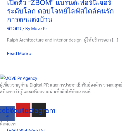
เปิดตัว “ZBOM” แบรนด์เฟอร์นิเจอร์
เจ้า
ระดับโลก ตอบโจทย์ไลฟ์สไตล์คนรัก
แรก
ใน
การตกแต่งบ้าน
South
ข่าวสาร
/ By
Move Pr
East
Asia
Ralph Architecture and interior design ผู้ให้บริการออก […]
เปิด
ตัว
Read More »
“ZBOM”
แบรนด์
เฟอร์นิเจอร์
ระดับ
ผู้เชี่ยวชาญด้าน Digital PR และการประชาสัมพันธ์องค์กร วางกลยุทธ์
โลก
สร้างการรับรู้ และเสริมความน่าเชื่อถือให้กับแบรนด์
ตอบ
โจทย์
ไลฟ์
cebook-
Youtube
Instagram
สไตล์
f
คน
ติดต่อเรา
รัก
(+66) 95-056-5353