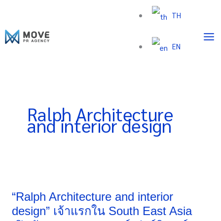
Skip
TH
to
content
EN
Ralph Architecture
and interior design
“Ralph
Architecture
and
“Ralph Architecture and interior
interior
design” เจ้าแรกใน South East Asia
design”