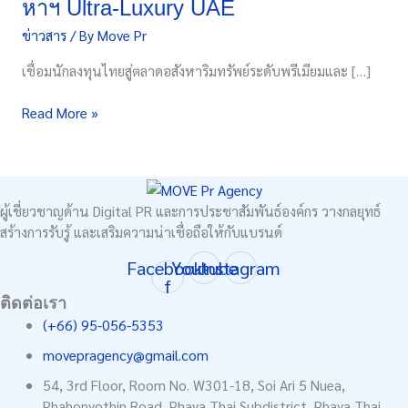
หาฯ Ultra-Luxury UAE
เชิงกล
ข่าวสาร
/ By
Move Pr
ยุทธ์
ราย
เชื่อมนักลงทุนไทยสู่ตลาดอสังหาริมทรัพย์ระดับพรีเมียมและ […]
แรก
ใน
Read More »
ไทย
เปิด
ทาง
ลง
ทุ
ผู้เชี่ยวชาญด้าน Digital PR และการประชาสัมพันธ์องค์กร วางกลยุทธ์
นอ
สร้างการรับรู้ และเสริมความน่าเชื่อถือให้กับแบรนด์
สัง
Facebook-
Youtube
Instagram
หาฯ
f
Ultra-
ติดต่อเรา
Luxury
(+66) 95-056-5353
UAE
movepragency@gmail.com
54, 3rd Floor, Room No. W301-18, Soi Ari 5 Nuea,
Phahonyothin Road, Phaya Thai Subdistrict, Phaya Thai