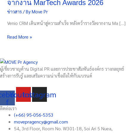
จากงาน MarTech Awards 2026
ขับ
ข่าวสาร
/ By
Move Pr
เคลื่อน
การ
Venio CRM เดินหน้าสู่ความสำเร็จ หลังคว้ารางวัลจากงาน Ma […]
ตลาด
ด้วย
Read More »
AI
และ
Data
หลังค
ว้า
ผู้เชี่ยวชาญด้าน Digital PR และการประชาสัมพันธ์องค์กร วางกลยุทธ์
รางวัล
สร้างการรับรู้ และเสริมความน่าเชื่อถือให้กับแบรนด์
จาก
งาน
cebook-
Youtube
Instagram
MarTech
f
Awards
2026
ติดต่อเรา
(+66) 95-056-5353
movepragency@gmail.com
54, 3rd Floor, Room No. W301-18, Soi Ari 5 Nuea,