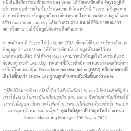
หนึ่งในสิ่งที่สะท้อนศักยภาพของ Venio ได้ชัดเจนที่สุดคือ
Payso
ผู้ให้
บริการระบบชำระเงินชั้นนำของไทย ที่ก่อนหน้านี้ Payso เผชิญความ
ท้าทายเมื่อพบว่าข้อมูลลูกค้ากระจัดกระจาย ไม่สามารถติดตามลูกค้าและ
สร้าง Customer Journey ได้อย่างครบถ้วน ส่งผลให้ทีมขายและการ
ตลาดไม่สามารถใช้ข้อมูลได้อย่างเต็มศักยภาพ
ภายหลังจากที่ Payso ได้นำ Venio CRM เข้ามาใช้ในการบริหารจัดการ
ข้อมูลลูกค้า และ Venio ได้ทำการเชื่อมโยงข้อมูลทั้งหมดไว้บน
แพลตฟอร์มเดียว ทำให้ทาง Payso สามารถนำข้อมูลไปวิเคราะห์และ
ต่อยอดสู่การทำแคมเปญการตลาดที่มีประสิทธิภาพ และสร้างผลลัพธ์ทาง
ธุรกิจที่โดดเด่น ด้วย
Gross Merchandise Value (GMV) หรือยอดขายที่
เติบโตขึ้นกว่า 100%
และ
ฐานลูกค้าขยายตัวเพิ่มขึ้นกว่า
66%
“
รู้สึกดีใจมากกับรางวัลนี้
ซึ่งเป็น
สิ่งยืนยัน
ว่า
Payso
ให้ความสำคัญกับ
การใช้
Data
ในการขับเคลื่อนธุรกิจ
และ
Venio
คือส่วนสำคัญที่ช่วยให้
เรานำข้อมูลมาวิเคราะห์
เพื่อทำการตลาดได้อย่างมีประสิทธิภาพและ
ตรงกลุ่มเป้าหมายมากที่สุด
“
คุณรัตน์สุดา
สำราญทรัพย์
ตำแหน่ง
Senior Marketing Manager จาก Payso กล่าว