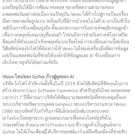
จากการเป็นระบบ CRM สำหรับบริหารทีมขายและจัดเก็บข้อมูลลูกค้า
และปัจจุบันได้มีการพัฒนาต่อยอด ขยายขีดความสามารถของ
แพลตฟอร์มอย่างต่อเนื่อง จนปัจจุบัน Venio ได้ก้าวไปสู่การเป็นเครื่อง
มือการตลาดเต็มรูปแบบ พร้อมกับที่มีการนำเทคโนโลยี AI มาเป็นหัวใจ
หลักในการขับเคลื่อนธุรกิจ ตั้งแต่กระบวนการวิเคราะห์พฤติกรรมลูกค้า
เพื่อวางกลยุทธ์แคมเปญที่แม่นยำ ไปจนถึงการช่วยวิเคราะห์โอกาสปิด
ดีลและให้คำแนะนำเชิงกลยุทธ์แบบเรียลไทม์ การเปลี่ยนผ่านนี้สะท้อน
วิสัยทัศน์ของโกไฟว์ที่ต้องการให้ Venio ไม่ใช่แค่เครื่องมือจัดการข้อมูล
แต่เป็นแพลตฟอร์มที่ช่วยให้องค์กรใช้ข้อมูลและ AI ขับเคลื่อนการ
เติบโตทางธุรกิจได้อย่างแท้จริง
Vision ใหม่ของ Gofive ก้าวสู่ยุคของ AI
บริษัท โกไฟว์ จำกัด ก่อตั้งขึ้นในปี 2018 ด้วยวิสัยทัศน์ที่ชัดเจนในการ
สร้าง World-Class Software Experience สำหรับธุรกิจไทย ตลอดระยะ
เวลากว่า 7 ปีที่ผ่านมา บริษัทได้พัฒนาแพลตฟอร์มที่ครอบคลุมตั้งแต่
ระบบบริหารทรัพยากรบุคคล (empeo) ระบบบริหารงานขาย (Venio
CRM) ระบบจัดทำใบกำกับภาษีอิเล็กทรอนิกส์แบบครบวงจร
(eTaxGo)โดยทุกระบบ ถูกออกแบบมาเพื่อตอบโจทย์ธุรกิจใน
ประเทศไทย ด้วยแนวทาง Product-led ที่วางลูกค้าเป็นศูนย์กลาง
Gofive ไม่ได้เป็นเพียงผู้ให้บริการซอฟต์แวร์ แต่คือพันธมิตรที่ช่วยขับ