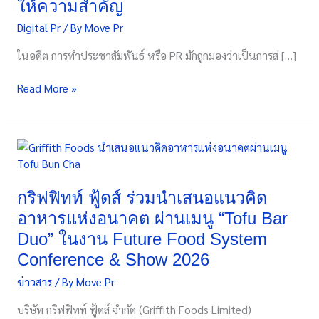
ให้ความสำคัญ
PR
Digital Pr
/ By
Move Pr
แบบ
เดิม
ในอดีต การทำประชาสัมพันธ์ หรือ PR มักถูกมองว่าเป็นการส่ […]
อย่างไร
และ
Read More »
ทำไม
ธุรกิจ
ยุค
ใหม่
กริฟฟิทท์
ควร
ฟู้ดส์
ให้
ร่วม
ความ
นำ
กริฟฟิทท์ ฟู้ดส์ ร่วมนำเสนอแนวคิด
สำคัญ
เสนอ
อาหารแห่งอนาคต ผ่านเมนู “Tofu Bar
แนวคิด
Duo” ในงาน Future Food System
อาหาร
Conference & Show 2026
แห่ง
อนาคต
ข่าวสาร
/ By
Move Pr
ผ่าน
บริษัท กริฟฟิทท์ ฟู้ดส์ จำกัด (Griffith Foods Limited)
เมนู