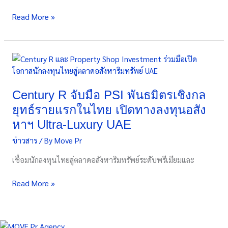
“Tofu
Read More »
Bar
Duo”
ใน
งาน
Century
Future
R
Food
จับ
System
มือ
Century R จับมือ PSI พันธมิตรเชิงกล
Conference
PSI
ยุทธ์รายแรกในไทย เปิดทางลงทุนอสัง
&
พันธมิตร
Show
หาฯ Ultra-Luxury UAE
เชิงกล
2026
ข่าวสาร
/ By
Move Pr
ยุทธ์
ราย
เชื่อมนักลงทุนไทยสู่ตลาดอสังหาริมทรัพย์ระดับพรีเมียมและ
แรก
ใน
Read More »
ไทย
เปิด
ทาง
ลง