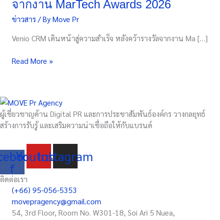
จากงาน MarTech Awards 2026
ขับ
ข่าวสาร
/ By
Move Pr
เคลื่อน
การ
Venio CRM เดินหน้าสู่ความสำเร็จ หลังคว้ารางวัลจากงาน Ma […]
ตลาด
ด้วย
Read More »
AI
และ
Data
หลังค
ว้า
ผู้เชี่ยวชาญด้าน Digital PR และการประชาสัมพันธ์องค์กร วางกลยุทธ์
รางวัล
สร้างการรับรู้ และเสริมความน่าเชื่อถือให้กับแบรนด์
จาก
งาน
cebook-
Youtube
Instagram
MarTech
f
Awards
2026
ติดต่อเรา
(+66) 95-056-5353
movepragency@gmail.com
54, 3rd Floor, Room No. W301-18, Soi Ari 5 Nuea,