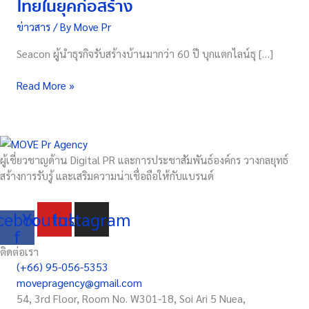
ไทยในยุคก่อสร้าง
“Beaverman”
ข่าวสาร
/ By
Move Pr
แก้
ทุก
Seacon ผู้นำธุรกิจรับสร้างบ้านมากว่า 60 ปี บุกแตกไลน์ธุ […]
ปัญหา
งาน
Read More »
ก่อสร้าง
ไทย
ใน
ยุค
ก่อสร้าง
ผู้เชี่ยวชาญด้าน Digital PR และการประชาสัมพันธ์องค์กร วางกลยุทธ์
สร้างการรับรู้ และเสริมความน่าเชื่อถือให้กับแบรนด์
cebook-
Youtube
Instagram
f
ติดต่อเรา
(+66) 95-056-5353
movepragency@gmail.com
54, 3rd Floor, Room No. W301-18, Soi Ari 5 Nuea,