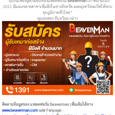
“นี้เป็นเพียงจุดเริ่มต้นของแพลตฟอร์ม
Beaverman
เป้าหมายในปี
2021 มีแผนขยายสาขาเพิ่มอีกในต่างจังหวัด และมุ่งหวังจะเปิดให้ครบ
ทุกภูมิภาคทั่วไทย”
คุณพงศธร จันทวิมล กล่าว
ติดตามข้อมูลของ แพลตฟอร์ม Beaverman เพิ่มเติมได้ทาง
www.beaverman.com
และ Fanpage :