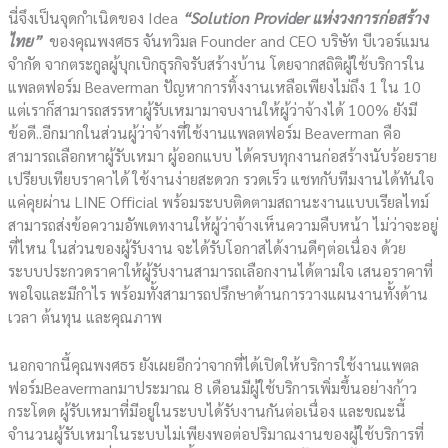
นี่จึงเป็นจุดกำเนิดของ Idea
“Solution Provider แห่งวงการก่อสร้าง
ไทย”
ของคุณพงศธร จันทวิมล Founder and CEO บริษัท บีเวอร์แมน
จำกัด จากตระกูลผู้บุกเบิกธุรกิจรับสร้างบ้าน โดยจากสถิติผู้ใช้บริการใน
แพลตฟอร์ม Beaverman ปัญหาการทิ้งงานเหลือเพียงไม่ถึง 1 ใน 10
แต่เราก็สามารถสรรหาผู้รับเหมามาจบงานให้ผู้ว่าจ้างได้ 100% ยังมี
ข้อดี..อีกมากในส่วนผู้ว่าจ้างที่ใช้งานแพลตฟอร์ม Beaverman คือ
สามารถเลือกหาผู้รับเหมา ผู้ออกแบบ ได้ครบทุกงานก่อสร้างนับร้อยราย
เปรียบเทียบราคาได้ ใช้งานง่ายสะดวก รวดเร็ว แชทกับทีมงานได้ทันใจ
แค่คุยผ่าน LINE Official พร้อมระบบติดตามสถานะงานแบบเรียลไทม์
สามารถส่งข้อความอัพเดทงานให้ผู้ว่าจ้างเห็นความคืบหน้า ไม่ว่าจะอยู่
ที่ไหน ในส่วนของผู้รับงาน จะได้รับโอกาสได้งานดีๆต่อเนื่อง ด้วย
ระบบประกวดราคาให้ผู้รับงานสามารถเลือกงานได้ตามใจ เสนอราคาที่
พอใจและมีกำไร พร้อมทั้งสามารถปรึกษาด้านการวางแผนงานทั้งด้าน
เวลา ต้นทุน และคุณภาพ
นอกจากนี้คุณพงศธร ยังเผยอีกว่าจากที่ได้เปิดให้บริการใช้งานแพตล
ฟอร์มBeavermanมาประมาณ 8 เดือนมีผู้ใช้บริการเพิ่มขึ้นอย่างก้าว
กระโดด ผู้รับเหมาที่มีอยู่ในระบบได้รับงานกันต่อเนื่อง และขณะนี้
จำนวนผู้รับเหมาในระบบไม่เพียงพอต่อปริมาณงานของผู้ใช้บริการที่