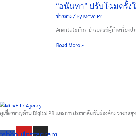
ปรับ
“อนันทา” ปรับโฉมครั้ง
โฉม
ข่าวสาร
/ By
Move Pr
ครั้ง
ใหญ่
Ananta (อนันทา) แบรนด์ผู้นำเครื่อง
ตอกย้ำ
ผู้นำ
Read More »
เครื่อง
ประดับ
อัญมณี
และ
เพชร
มากว่า
30
ปี
ผู้เชี่ยวชาญด้าน Digital PR และการประชาสัมพันธ์องค์กร วางกลยุทธ
cebook-
Youtube
Instagram