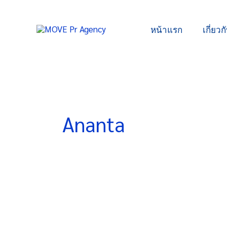
Skip
to
หน้าแรก
เกี่ยวก
content
Ananta
“อ
นันทา”