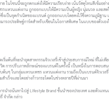
้ชาย ในโซนนี้จะถูกตกแต่งให้มีความเรียบง่าย เน้นวัสดุโทนสีเข้มอย่าง
ือกสรรแหวนแต่งงาน ถูกออกแบบให้มีความเป็นผู้หญิง นุ่มนวล และสด
ฑ์ซึ่งเป็นจุดกำเนิดของแบรนด์ ถูกออกแบบโดยคงไว้ซึ่งความภูมิฐาน 
ค้าสามารถประดิษฐ์การ์ดสำหรับเขียนในโอกาสพิเศษ ในแบบของตัวเองไ
ริ่มต้นที่จะนำอุตสาหกรรมจิวเวลรี่เข้าสู่ประสบการณ์ใหม่ ที่ไม่เพีย
วิต การปรับภาพลักษณ์ของแบรนด์ในครั้งนี้ เป็นหนึ่งในการตอบสนอ
ันดับต้นๆ ในกลุ่มแหวนเพชร แหวนแต่งงาน รวมถึงเป็นแบรนด์จิวเวล
มสำเร็จและโตอย่างก้าวกระโดดในช่วงหลายปีที่ผ่านมา
่ต้องการนำอนันทาไปสู่ Lifestyle Brand ชั้นนำของประเทศ และต
่ จำกัด กล่าว