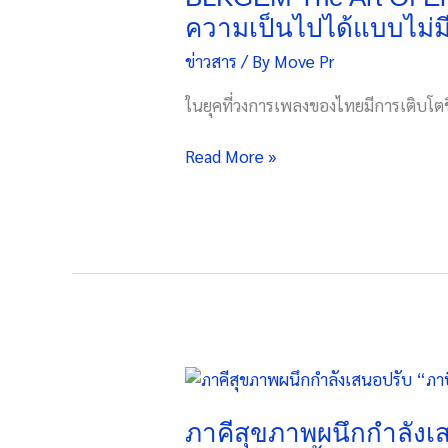
Entertainment
ความเป็นไปได้แบบไม่มี
Academy
ข่าวสาร
/ By
Move Pr
จุด
เริ่ม
ในยุคที่วงการเพลงของไทยมีการเติบโตขึ
ต้น
ของ
Read More »
มาตรฐาน
ใหม่
โอกาส
และ
ความ
เป็น
ไป
ได้
แบบ
ภาคี
ไม่มี
สุขภาพ
ที่
ผนึก
ภาคีสุขภาพผนึกกำลังเสน
สิ้น