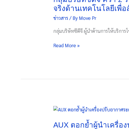
จี
จริงด้านเทคโนโลยีเพื่อ
คว้า
ข่าวสาร
/ By
Move Pr
2
รางวัล
กลุ่มบริษัทซีดีจี ผู้นำด้านการให้บริก
Future
Trends
Read More »
Awards
2026
ต่อ
เนื่อง
3
ปี
ซ้อน
ตอกย้ำ
ตัว
AUX
จริง
ตอกย้ำ
ด้าน
ผู้นำ
AUX ตอกย้ำผู้นำเครื
เทคโนโลยี