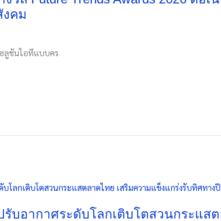
สังคม
ารโซลูชันไอทีแบบคร
่องปรับอากาศระดับโลกเติบโตสวนกระแส