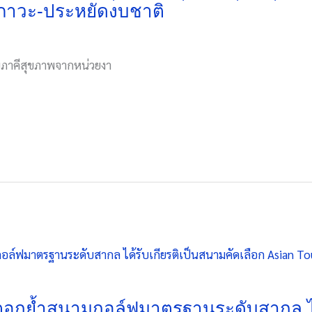
ขภาวะ-ประหยัดงบชาติ
ยภาคีสุขภาพจากหน่วยงา
 ตอกย้ำสนามกอล์ฟมาตรฐานระดับสากล ได