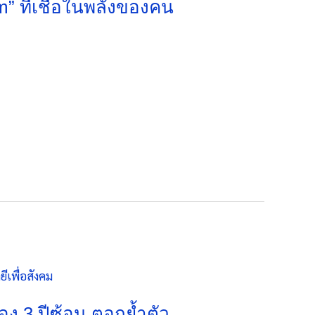
 ที่เชื่อในพลังของคน
่อง 3 ปีซ้อน ตอกย้ำตัว