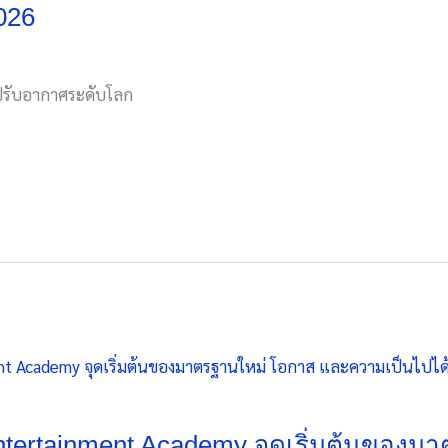
026
องปรับอากาศระดับโลก
tertainment Academy จุดเริ่มต้นของม