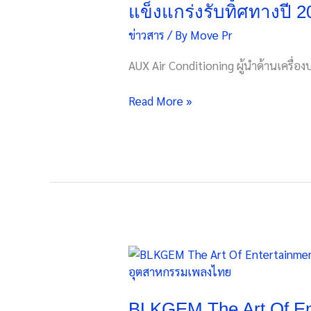
เครื่อง
แข็งแกร่งรับทิศทางปี 2
เพื่อ
ปรับ
สังคม
ข่าวสาร
/ By
Move Pr
อากาศ
ระดับ
AUX Air Conditioning ผู้นำด้านเครื่
โลก
เติบโต
Read More »
สวน
กระแส
ตลาด
ไทย
เสริม
ความ
แข็งแกร่ง
รับ
ทิศทาง
BLKGEM
ปี
The
2026
Art
Of
BLKGEM The Art Of En