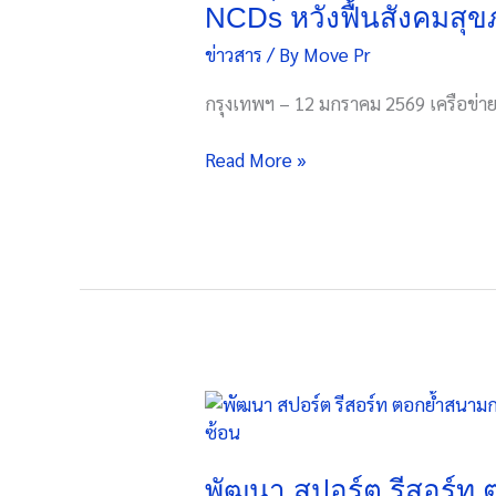
กำลัง
NCDs หวังฟื้นสังคมสุ
สุด
เสนอ
ของ
ข่าวสาร
/ By
Move Pr
ปรับ
เจน
“ภาษี
กรุงเทพฯ – 12 มกราคม 2569 เครือข่า
เนอ
สุขภาพ”
เรชั่น
คุม
Read More »
ใหม่
เข้ม
อุตสาหกรรม
บุหรี่
เพลง
สุรา
ไทย
น้ำตาล
เกลือ
ลด
ภาระ
NCDs
หวัง
พัฒนา
ฟื้น
สปอร์ต
สังคม
รีสอร์ท
สุข
ตอกย้ำ
พัฒนา สปอร์ต รีสอร์ท