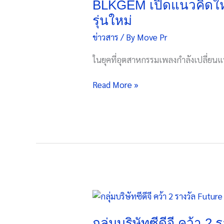
แนวคิด
BLKGEM เปิดแนวคิดใหม่
การ
ใหม่
รุ่นใหม่
เปลี่ยนแปลง
ของ
ระดับ
ข่าวสาร
/ By
Move Pr
การ
สังคม
สร้าง
ในยุคที่อุตสาหกรรมเพลงกำลังเปลี่ยนแ
ศิลปิน
“Talent
Read More »
Ecosystem”
ที่
เชื่อ
ใน
พลัง
ของ
คน
รุ่น
ใหม่
กลุ่ม
บริษัท
ซีดี
กลุ่มบริษัทซีดีจี คว้า 