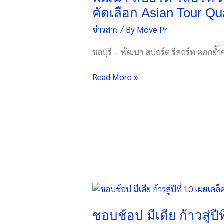
ภาวะ-
สนาม
คัดเลือก Asian Tour Qua
ประหยัด
กอล์ฟ
งบ
ข่าวสาร
/ By
Move Pr
มาตรฐาน
ชาติ
ระดับ
ชลบุรี – พัฒนา สปอร์ต รีสอร์ท ตอกย
สากล
ได้
Read More »
รับ
เกียรติ
เป็น
สนาม
คัด
เลือก
Asian
Tour
Qualifying
ชอบ
School
ช้อป
ต่อ
มีเดีย
ชอบช้อป มีเดีย ก้าวสู่ป
เนื่อง