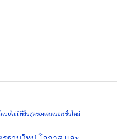
าตรฐานใหม่ โอกาส และ