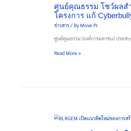
โชว์
ศูนย์คุณธรรม โชว์ผลสำเร
ผล
โครงการ แก้ Cyberbull
สำเร็จ
ข่าวสาร
/ By
Move Pr
“MLC
รุ่น
ศูนย์คุณธรรม (องค์การมหาชน) ประสบ
ที่
3”
Read More »
ปั้น
ผู้นำ
คุณธรรม
31
องค์กร
ขับ
เคลื่อน
โครงการ
แก้
BLKGEM
Cyberbullying
เปิด
สู่