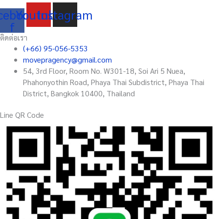
cebook-
Youtube
Instagram
f
ติดต่อเรา
(+66) 95-056-5353
movepragency@gmail.com
54, 3rd Floor, Room No. W301-18, Soi Ari 5 Nuea,
Phahonyothin Road, Phaya Thai Subdistrict, Phaya Thai
District, Bangkok 10400, Thailand
Line QR Code