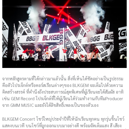
จากหลักสูตรตามที่ได้กล่าวมาแล้วนั้น สิ่งที่เห็นได้ชัดอย่างเป็นรูปธรรม
คือตัวโปรเจ็กต์หรือคอร์สเรียนต่างๆของ BLKGEM จะเต็มไปด้วยความ
คิดสร้างสรรค์ ที่คำนึงถึงประสบการณ์สุดพิเศษที่ผู้เรียนจะได้สัมผัส อาทิ
เช่น GEM Record โปรเจ็กต์ที่ให้ผู้เรียนได้ร่วมทำงานกับทีมProducer
จาก GMM MUSIC และยังได้ลิขสิทธิ์เพลงเป็นของตัวเอง
BLKGEM Concert โชว์ใหญ่ประจำปีที่ให้นักเรียนทุกคน ทุกรุ่นขึ้นโชว์
แสดงบนเวที บนโชว์ที่ถูกออกแบบมาอย่างดี พร้อมจัดเต็มแสง สี เสียง