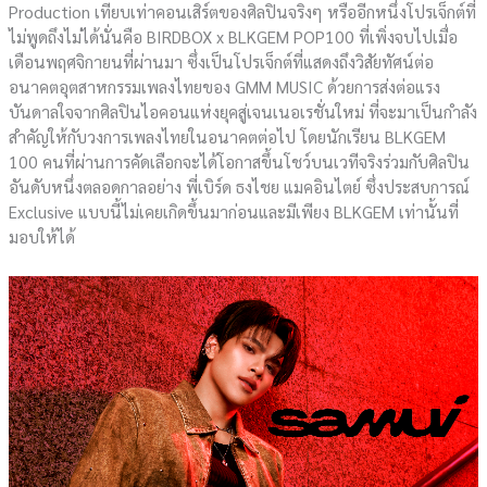
Production เทียบเท่าคอนเสิร์ตของศิลปินจริงๆ หรืออีกหนึ่งโปรเจ็กต์ที่
ไม่พูดถึงไม่ได้นั่นคือ BIRDBOX x BLKGEM POP100 ที่เพิ่งจบไปเมื่อ
เดือนพฤศจิกายนที่ผ่านมา ซึ่งเป็นโปรเจ็กต์ที่แสดงถึงวิสัยทัศน์ต่อ
อนาคตอุตสาหกรรมเพลงไทยของ GMM MUSIC ด้วยการส่งต่อแรง
บันดาลใจจากศิลปินไอคอนแห่งยุคสู่เจนเนอเรชั่นใหม่ ที่จะมาเป็นกำลัง
สำคัญให้กับวงการเพลงไทยในอนาคตต่อไป โดยนักเรียน BLKGEM
100 คนที่ผ่านการคัดเลือกจะได้โอกาสขึ้นโชว์บนเวทีจริงร่วมกับศิลปิน
อันดับหนึ่งตลอดกาลอย่าง พี่เบิร์ด ธงไชย แมคอินไตย์ ซึ่งประสบการณ์
Exclusive แบบนี้ไม่เคยเกิดขึ้นมาก่อนและมีเพียง BLKGEM เท่านั้นที่
มอบให้ได้