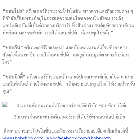
“ชอบโปร”
ครีเอเตอร์ที่รวบรวมโปรโมชัน ข่าวสาร และกิจกรรมต่าง ๆ
ที่กำลังเป็นเทรนด์อยู่ในกระแสความสนใจของคนในสังคม รวมถึง
แอปพลิเคชันที่เป็นตัวกลางบริการรับหิ้วสินค้าแบรนด์แท้จากงานอีเวน
ท์หรือห้างสรรพสินค้า ภายใต้คอนเซ็ปต์ “มีครบทุกโปรคุ้ม”
“ชอบกิน”
ครีเอเตอร์รีวิวแนะนำ และอัปเดตเทรนด์เกี่ยวกับอาหาร
สไตล์เพื่อนพาชิม ภายใต้คอนเซ็ปต์ “ตะลุยกินเมนูเด็ด ตามเก็บก่อน
ใคร”
“ชอบบิวตี้”
ครีเอเตอร์รีวิวแนะนำ และอัปเดตเทรนด์เกี่ยวกับความงาม
และไลฟ์สไตล์ ภายใต้คอนเซ็ปต์ “เติมความสวยทุกสไตล์ ให้ง่ายสำหรับ
คุณ”
3 แบรนด์คอนเทนต์ครีเอเตอร์ภายใต้บริษัท ชอบช้อป มีเดีย
ติดตามข่าวสารโปรโมชั่นและกิจกรรม หรือรายละเอียดเพิ่มเติมได้ที่
www.shobshop.com
,
www.facebook.com/shobproth