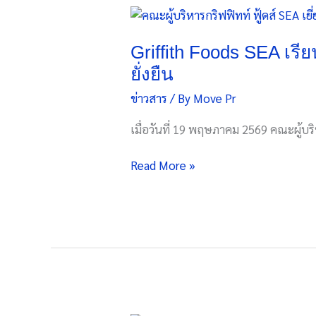
TMS
Griffith
Plus+
Foods
เชื่อม
SEA
Griffith Foods SEA เรีย
ซัพพลาย
เรียน
ยั่งยืน
เชน
รู้
ทั้ง
ข่าวสาร
/ By
Move Pr
แนวทาง
ระบบ
เกษตร
หนุน
เมื่อวันที่ 19 พฤษภาคม 2569 คณะผู้บร
ฟื้นฟู
อุตสาหกรรม
ร่วม
ไทย
Read More »
กับ
คุม
คู่
ต้นทุน
ค้า
แม่นยำ
เพื่อ
รับมือ
ส่ง
เศรษฐกิจ
เสริม
ผันผวน
ระบบ
อาหาร
ที่