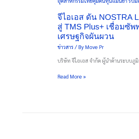
ไอ
เค็ม
เอส
รุก
ดัน
จีไอเอส ดัน NOSTRA 
NOSTRA
สู่ TMS Plus+ เชื่อมซ
LOGISTICS
เศรษฐกิจผันผวน
พลิก
ข่าวสาร
/ By
Move Pr
เกม
ขน
บริษัท จีไอเอส จำกัด ผู้นำด้านระบบ
ส่ง
โล
Read More »
จิ
สติ
กส์
ยก
ระดับ
แพลตฟอร์ม
TMS
สู่