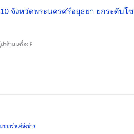
10 จังหวัดพระนครศรีอยุธยา ยกระดับโซล
้นำด้าน เครื่อง P