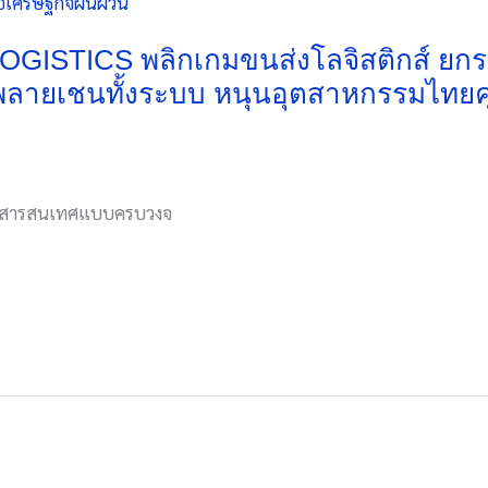
LOGISTICS พลิกเกมขนส่งโลจิสติกส์ ย
ัพพลายเชนทั้งระบบ หนุนอุตสาหกรรมไทยค
ภูมิสารสนเทศแบบครบวงจ