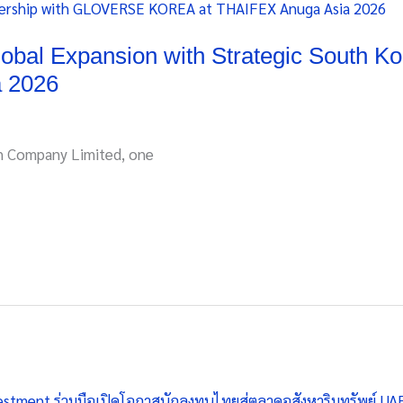
bal Expansion with Strategic South Kor
 2026
n Company Limited, one