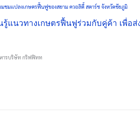
นรู้แนวทางเกษตรฟื้นฟูร่วมกับคู่ค้า เพื่อ
ิหารบริษัท กริฟฟิทท