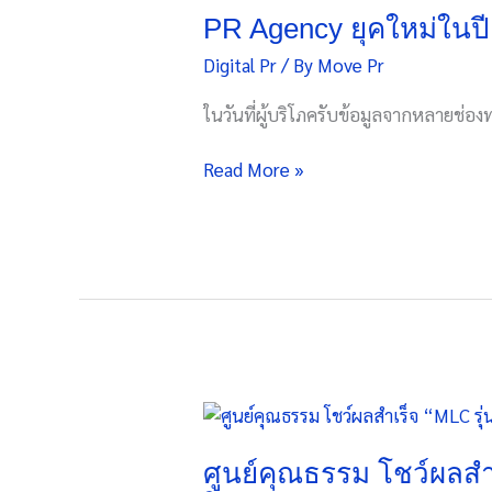
ยุค
PR Agency ยุคใหม่ในปี
ใหม่
Digital Pr
/ By
Move Pr
ในปี
2026
ในวันที่ผู้บริโภครับข้อมูลจากหลายช่
ต้อง
ทำ
Read More »
มากกว่า
แค่
ส่ง
ข่าว
ศูนย์
คุณธรรม
โชว์
ศูนย์คุณธรรม โชว์ผลสำเร