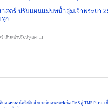
าสตร์ ปรับแผนแม่บทน้ำลุ่มเจ้าพระยา 25
มรุก
์ เดินหน้าปรับปรุงแผ […]