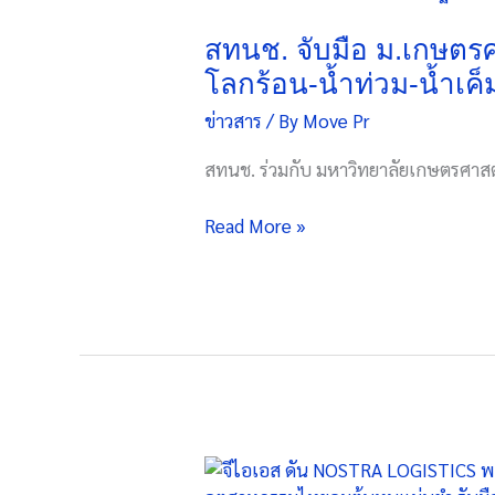
มือ
ม.เกษตรศาสตร์
สทนช. จับมือ ม.เกษตรศ
ปรับ
โลกร้อน-น้ำท่วม-น้ำเค็
แผน
ข่าวสาร
/ By
Move Pr
แม่บท
น้ำ
สทนช. ร่วมกับ มหาวิทยาลัยเกษตรศาสตร
ลุ่ม
เจ้าพระยา
Read More »
2566-
2580
ชู
SEA
รับมือ
โลก
ร้อน-
น้ำ
ท่วม-
จี
น้ำ