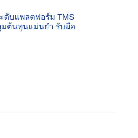
กระดับแพลตฟอร์ม TMS
ุมต้นทุนแม่นยำ รับมือ