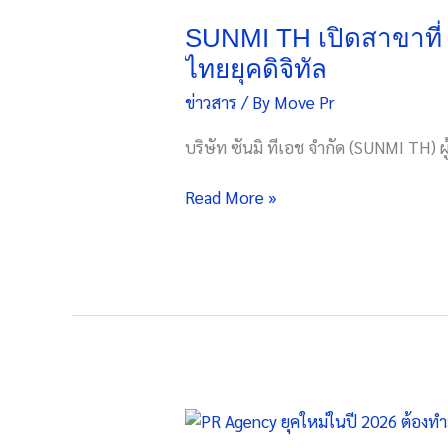
TH
Ultra-
เปิด
SUNMI TH เปิดสาขาที่ 
Luxury
สาขา
ไทยยุคดิจิทัล
UAE
ที่
ข่าวสาร
/ By
Move Pr
10
จังหวัด
บริษัท ซันมิ ทีเอช จำกัด (SUNMI TH) ผู
พระนครศรีอยุธยา
ยก
Read More »
ระดับ
โซลูชัน
POS
รองรับ
ธุรกิจ
ไทย
ยุค
ดิจิทัล
PR
Agency