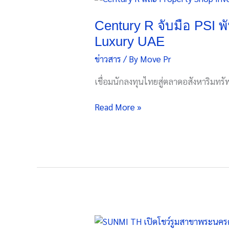
R
จับ
Century R จับมือ PSI 
มือ
Luxury UAE
PSI
ข่าวสาร
/ By
Move Pr
พันธมิตร
เชิงกล
เชื่อมนักลงทุนไทยสู่ตลาดอสังหาริมทรั
ยุทธ์
ราย
Read More »
แรก
ใน
ไทย
เปิด
ทาง
ลง
ทุ
นอ
สัง
SUNMI
หาฯ