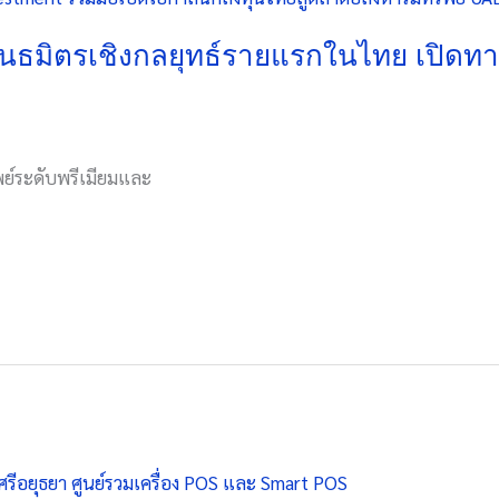
พันธมิตรเชิงกลยุทธ์รายแรกในไทย เปิดทา
พย์ระดับพรีเมียมและ