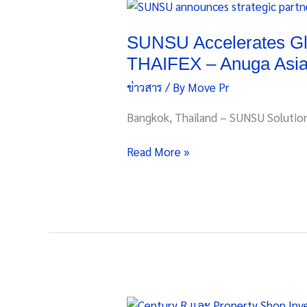
SUNSU
ยั่งยืน
Accelerates
Global
SUNSU Accelerates Glo
Expansion
THAIFEX – Anuga Asia
with
ข่าวสาร
/ By
Move Pr
Strategic
South
Bangkok, Thailand – SUNSU Solutio
Korea
Partnership
Read More »
at
THAIFEX
–
Anuga
Asia
2026
Century