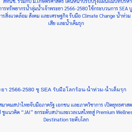
ยา 2566-2580 ชู SEA รับมือโลกร้อน-น้ำท่วม-น้ำเค็มรุก