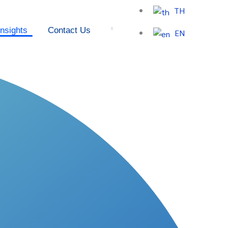
TH
nsights
Contact Us
EN