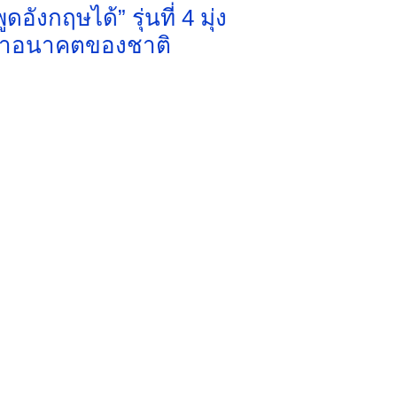
งกฤษได้” รุ่นที่ 4 มุ่ง
ฒนาอนาคตของชาติ