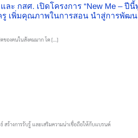
ละ กสศ. เปิดโครงการ “New Me – ปีนี้พูดอั
ครู เพิ่มคุณภาพในการสอน นำสู่การพั
วิตของคนในสังคมมาก โด […]
์ สร้างการรับรู้ และเสริมความน่าเชื่อถือให้กับแบรนด์