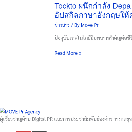
กำลัง
Tockto ผนึกกำลัง Depa แ
Depa
อัปสกิลภาษาอังกฤษให้
และ
ข่าวสาร
/ By
Move Pr
กสศ.
เปิด
ปัจจุบันเทคโนโลยีมีบทบาทสำคัญต่อชี
โครงการ
“New
Read More »
Me
–
ปี
นี้
พูด
อังกฤษ
ได้”
รุ่น
ที่
ผู้เชี่ยวชาญด้าน Digital PR และการประชาสัมพันธ์องค์กร วางกลยุทธ
4
มุ่ง