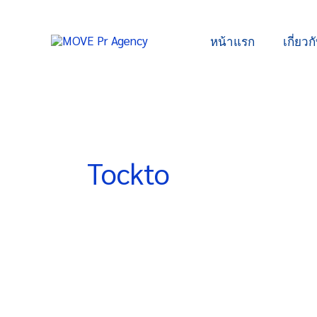
Skip
to
หน้าแรก
เกี่ยวก
content
Tockto
Tockto
ผนึก