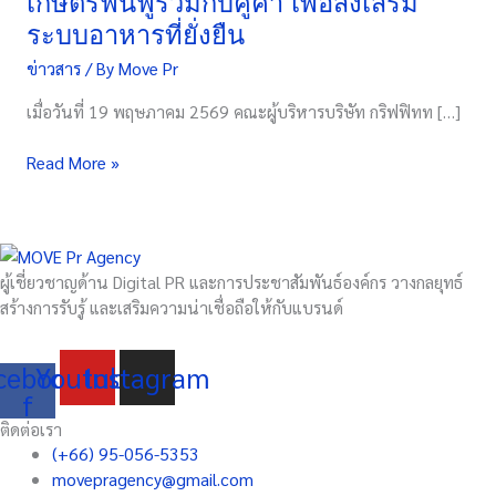
เกษตรฟื้นฟูร่วมกับคู่ค้า เพื่อส่งเสริม
แนวทาง
ระบบอาหารที่ยั่งยืน
เกษตร
ข่าวสาร
/ By
Move Pr
ฟื้นฟู
ร่วม
เมื่อวันที่ 19 พฤษภาคม 2569 คณะผู้บริหารบริษัท กริฟฟิทท […]
กับ
คู่
Read More »
ค้า
เพื่อ
ส่ง
เสริม
ระบบ
ผู้เชี่ยวชาญด้าน Digital PR และการประชาสัมพันธ์องค์กร วางกลยุทธ์
อาหาร
สร้างการรับรู้ และเสริมความน่าเชื่อถือให้กับแบรนด์
ที่
ยั่งยืน
cebook-
Youtube
Instagram
f
ติดต่อเรา
(+66) 95-056-5353
movepragency@gmail.com