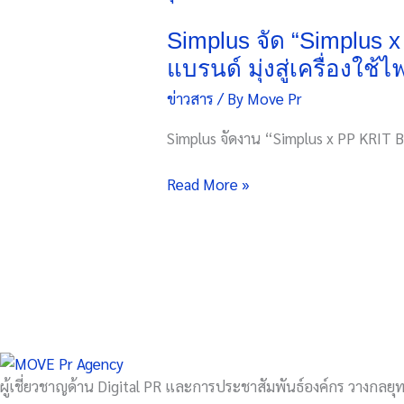
“Simplus
x
Simplus จัด “Simplus
PP
แบรนด์ มุ่งสู่เครื่องใช
KRIT
ข่าวสาร
/ By
Move Pr
Brand
Event”
Simplus จัดงาน “Simplus x PP KRIT 
ตอกย้ำ
ไทย
Read More »
ตลาด
สำคัญ
และ
จุด
กำเนิด
แบรนด์
มุ่ง
สู่
เครื่อง
ผู้เชี่ยวชาญด้าน Digital PR และการประชาสัมพันธ์องค์กร วางกลยุทธ
ใช้