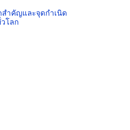
าดสำคัญและจุดกำเนิด
ั่วโลก