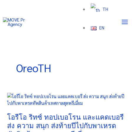
Skip
TH
to
content
EN
OreoTH
โอ
รีโอ
ริทซ์
ทอ
โอรีโอ ริทซ์ ทอปเบอโรน และแคดเบอรี
ปเบอ
ส่ง ความ สนุก ส่งท้ายปีไปกับพาเหรด
โรน