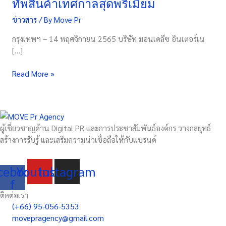
ทัพสินค้าเทศกาลสุดพรีเมี่ยม
และ
ข่าวสาร
/ By
Move Pr
แคดเบ
อรี
กรุงเทพฯ – 14 พฤศจิกายน 2565 บริษัท มอนเดลีซ อินเตอร์เน
ส่ง
[…]
ความ
สนุก
Read More »
ส่ง
ท้าย
ปี
ไป
กับ
ผู้เชี่ยวชาญด้าน Digital PR และการประชาสัมพันธ์องค์กร วางกลยุทธ์
พาเหรด
สร้างการรับรู้ และเสริมความน่าเชื่อถือให้กับแบรนด์
ทัพ
สินค้า
cebook-
Youtube
Instagram
เทศกาล
f
สุด
พรี
ติดต่อเรา
เมี่
(+66) 95-056-5353
ยม
movepragency@gmail.com