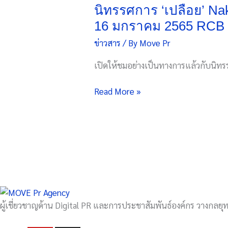
Naked
นิทรรศการ ‘เปลือย’ Na
Exhibition
16 มกราคม 2565 RCB Ph
by
ข่าวสาร
/ By
Move Pr
Chaowut
Cholchalathan
เปิดให้ชมอย่างเป็นทางการแล้วกับนิทร
16
ธันวาคม
Read More »
2564
–
16
มกราคม
2565
RCB
Photographers’
Gallery
1
ผู้เชี่ยวชาญด้าน Digital PR และการประชาสัมพันธ์องค์กร วางกลยุทธ
ชั้น
2