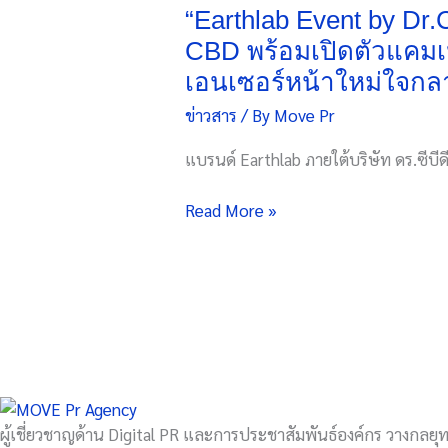
by
“Earthlab Event by Dr
Dr.CBD”
CBD พร้อมเปิดตัวแคมเ
นำ
เอนเซอร์หน้าใหม่ใจกล
เท
ข่าวสาร
/ By
Move Pr
รนด์
ผลิตภัณฑ์
แบรนด์ Earthlab ภายใต้บริษัท ดร.ซีบีดี 
เพื่อ
สุขภาพ
Read More »
สมัย
ใหม่
จาก
นวัตกรรม
CBD
พร้อม
เปิด
ตัว
แคมเปญ
ผู้เชี่ยวชาญด้าน Digital PR และการประชาสัมพันธ์องค์กร วางกลยุทธ
ประกวด