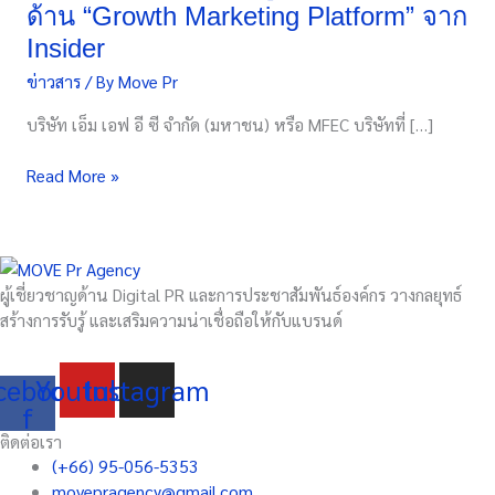
ด้าน “Growth Marketing Platform” จาก
of
the
Insider
Year”
ข่าวสาร
/ By
Move Pr
เจ้า
แรก
บริษัท เอ็ม เอฟ อี ซี จำกัด (มหาชน) หรือ MFEC บริษัทที่ […]
ใน
APAC
Read More »
ประกาศ
ความ
เชื่อ
มั่น
ผู้เชี่ยวชาญด้าน Digital PR และการประชาสัมพันธ์องค์กร วางกลยุทธ์
ผู้
สร้างการรับรู้ และเสริมความน่าเชื่อถือให้กับแบรนด์
ให้
บริการ
ชั้น
cebook-
Youtube
Instagram
นำ
f
ด้าน
ติดต่อเรา
“Growth
(+66) 95-056-5353
Marketing
movepragency@gmail.com