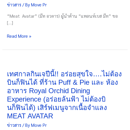
ข่าวสาร
/ By
Move Pr
เสิร์ฟ
เมนู
“Meat Avatar” (มีท อวตาร) ผู้นำด้าน “แพลนท์เบส มีท” ขอ
สุด
[…]
พิเศษ
อร่อย
Read More »
ฟิน
แบบ
ไม่
จำเจ
เทศกาล
อิน
กิน
เท
เจ
เทศกาลกินเจปีนี้!! อร่อยสุขใจ….ไม่ต้อง
รนด์
ปี
บินก็ฟินได้ ที่ร้าน Puff & Pie และ ห้อง
อาหาร
นี้!!
อาหาร Royal Orchid Dining
เพื่อ
อร่อย
สุขภาพ
Experience (อร่อยล้นฟ้า ไม่ต้องบิ
สุขใจ….ไม่
ต้อง
นก็ฟินได้) เสิร์ฟเมนูจากเนื้อจำแลง
บิ
MEAT AVATAR
นก็ฟิน
ข่าวสาร
/ By
Move Pr
ได้