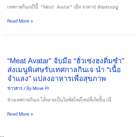
ที่
เทศกาลกินเจปีนี้ “Meat Avatar” (มีท อวตาร) ส่งมอบเมนู
ร้าน
Puff
Read More »
&
Pie
และ
ห้อง
“Meat
อาหาร
Avatar”
Royal
จับ
“Meat Avatar” จับมือ “ฮั่วเซ่งฮงติ่มซำ”
Orchid
มือ
ส่งเมนูพิเศษรับเทศกาลกินเจ นำ “เนื้อ
Dining
“ฮั่ว
จำแลง” แปลงอาหารเพื่อสุขภาพ
Experience
เซ่ง
(อร่อย
ข่าวสาร
/ By
Move Pr
ฮง
ล้น
ติ่มซำ”
ช่วงเทศกาลกินเจ ได้กลายเป็นไลฟ์สไตล์ใหม่ที่เกิดขึ้น เนื
ฟ้า
ส่ง
ไม่
เมนู
Read More »
ต้อง
พิเศษ
บิ
รับ
นก็ฟิน
เทศกาล
ได้)