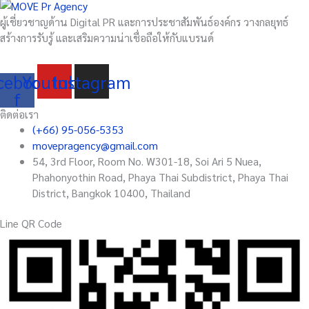
กิน
เสิร์ฟ
เจ
ผู้เชี่ยวชาญด้าน Digital PR และการประชาสัมพันธ์องค์กร วางกลยุทธ์
เมนู
นำ
สร้างการรับรู้ และเสริมความน่าเชื่อถือให้กับแบรนด์
จาก
“เนื้อ
เนื้อ
จำแลง”
cebook-
Youtube
Instagram
จำแลง
แปลง
f
MEAT
อาหาร
AVATAR
เพื่อ
ติดต่อเรา
สุขภาพ
(+66) 95-056-5353
movepragency@gmail.com
54, 3rd Floor, Room No. W301-18, Soi Ari 5 Nuea,
Phahonyothin Road, Phaya Thai Subdistrict, Phaya Thai
District, Bangkok 10400, Thailand
Line QR Code