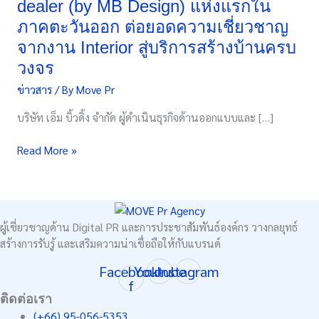
dealer (by MB Design) แห่งแรกใน
บ้าน
ภาคตะวันออก ต่อยอดความเชี่ยวชาญ
จับ
มือ
จากงาน Interior สู่บริการสร้างบ้านครบ
แลน
วงจร
ดี้
ข่าวสาร
/ By
Move Pr
โฮม
เปิด
บริษัท เอ็ม บิ้วดิ้ง จำกัด ผู้ดำเนินธุรกิจด้านออกแบบและ […]
สาขา
ชลบุรี
Read More »
Authorized
dealer
(by
MB
Design)
ผู้เชี่ยวชาญด้าน Digital PR และการประชาสัมพันธ์องค์กร วางกลยุทธ์
แห่ง
สร้างการรับรู้ และเสริมความน่าเชื่อถือให้กับแบรนด์
แรก
Facebook-
Youtube
Instagram
ใน
f
ภาค
ติดต่อเรา
ตะวัน
(+66) 95-056-5353