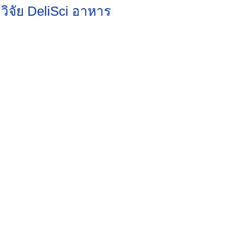
ิจัย DeliSci อาหาร