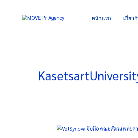
Skip
to
หน้าแรก
เกี่ยวก
content
KasetsartUniversit
VetSynova
จับ