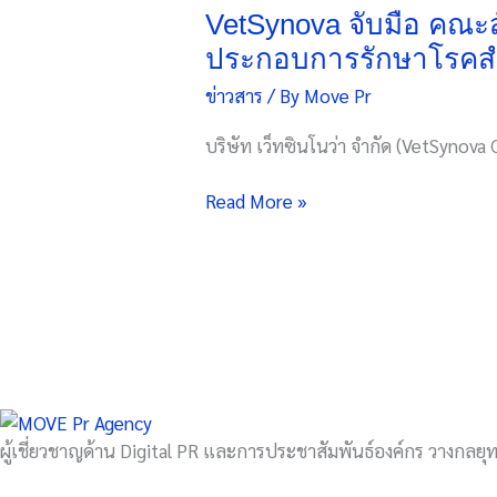
มือ
VetSynova จับมือ คณะ
คณะ
ประกอบการรักษาโรคสำห
สัตว
ข่าวสาร
/ By
Move Pr
แพทยศาสตร์
ม.เกษตร
บริษัท เว็ทซินโนว่า จำกัด (VetSynova C
ร่วม
กัน
Read More »
พัฒนา
วิจัย
DeliSci
อาหาร
ประกอบ
การ
รักษา
โรค
สำหรับ
ผู้เชี่ยวชาญด้าน Digital PR และการประชาสัมพันธ์องค์กร วางกลยุทธ
สัตว์
เลี้ยง