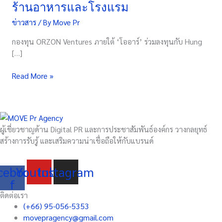
ร้านอาหารและโรงแรม
หนุน
ระดม
ข่าวสาร
/ By
Move Pr
ทุน
กองทุน ORZON Ventures ภายใต้ ‘โออาร์’ ร่วมลงทุนกับ Hung
รอบ
[…]
Series
A
Read More »
ผลัก
ดัน
สตาร์ท
อัพ
ไทย
ผู้เชี่ยวชาญด้าน Digital PR และการประชาสัมพันธ์องค์กร วางกลยุทธ์
พัฒนา
สร้างการรับรู้ และเสริมความน่าเชื่อถือให้กับแบรนด์
อุตสาหกรรม
ร้าน
อาหาร
cebook-
Youtube
Instagram
และ
f
โรงแรม
ติดต่อเรา
(+66) 95-056-5353
movepragency@gmail.com