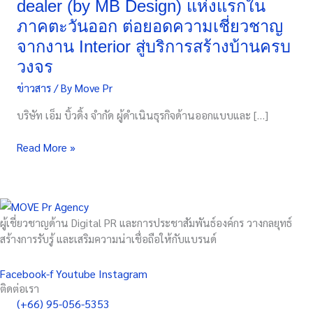
dealer (by MB Design) แห่งแรกใน
บ้าน
ภาคตะวันออก ต่อยอดความเชี่ยวชาญ
จับ
มือ
จากงาน Interior สู่บริการสร้างบ้านครบ
แลน
วงจร
ดี้
ข่าวสาร
/ By
Move Pr
โฮม
เปิด
บริษัท เอ็ม บิ้วดิ้ง จำกัด ผู้ดำเนินธุรกิจด้านออกแบบและ […]
สาขา
ชลบุรี
Read More »
Authorized
dealer
(by
MB
Design)
ผู้เชี่ยวชาญด้าน Digital PR และการประชาสัมพันธ์องค์กร วางกลยุทธ์
แห่ง
สร้างการรับรู้ และเสริมความน่าเชื่อถือให้กับแบรนด์
แรก
ใน
Facebook-f
Youtube
Instagram
ภาค
ติดต่อเรา
ตะวัน
(+66) 95-056-5353