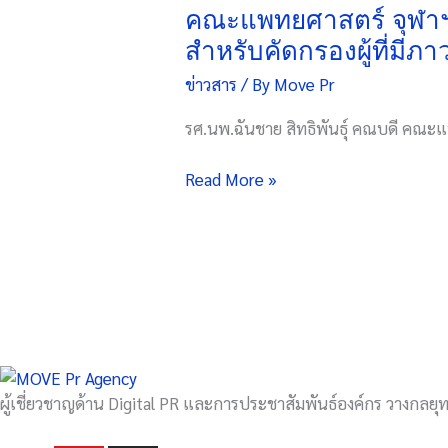
จุฬาฯ
คณะแพทยศาสตร์ จุฬาฯ 
พร้อม
สำหรับคัดกรองผู้ที่มีภา
ภาคี
ข่าวสาร
/ By
Move Pr
เครือ
ข่าย
รศ.นพ.ฉันชาย สิทธิพันธุ์ คณบดี คณะแ
เปิด
ตัว
Read More »
นวัตกรรม
“DMIND
Application”
สำหรับ
คัด
กรอง
ผู้
ที่
มี
ผู้เชี่ยวชาญด้าน Digital PR และการประชาสัมพันธ์องค์กร วางกลยุทธ
ภาวะ
ซึม