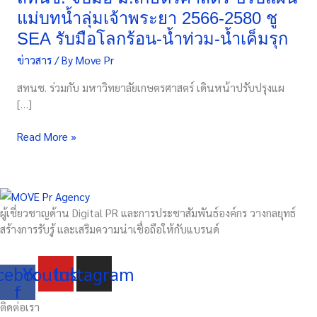
แม่บท
แม่บทน้ำลุ่มเจ้าพระยา 2566-2580 ชู
น้ำ
SEA รับมือโลกร้อน-น้ำท่วม-น้ำเค็มรุก
ลุ่ม
ข่าวสาร
/ By
Move Pr
เจ้าพระยา
2566-
สทนช. ร่วมกับ มหาวิทยาลัยเกษตรศาสตร์ เดินหน้าปรับปรุงแผ
2580
[…]
ชู
SEA
Read More »
รับมือ
โลก
ร้อน-
น้ำ
ท่วม-
ผู้เชี่ยวชาญด้าน Digital PR และการประชาสัมพันธ์องค์กร วางกลยุทธ์
น้ำ
สร้างการรับรู้ และเสริมความน่าเชื่อถือให้กับแบรนด์
เค็ม
รุก
cebook-
Youtube
Instagram
f
ติดต่อเรา