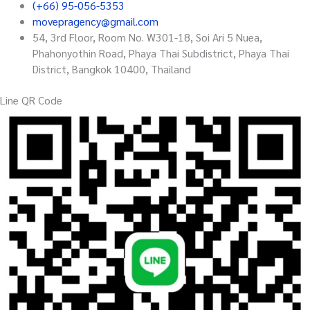
(+66) 95-056-5353
movepragency@gmail.com
54, 3rd Floor, Room No. W301-18, Soi Ari 5 Nuea,
Phahonyothin Road, Phaya Thai Subdistrict, Phaya Thai
District, Bangkok 10400, Thailand
Line QR Code