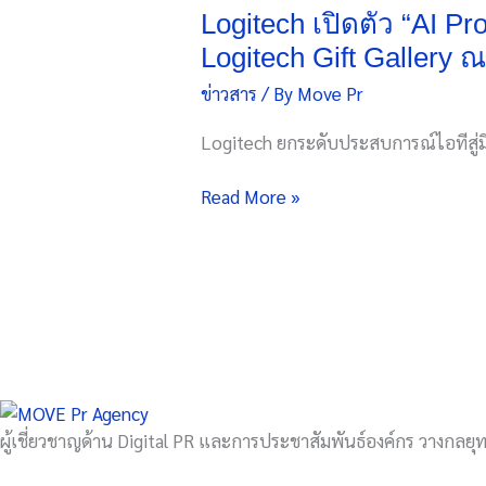
ตัว
Logitech เปิดตัว “AI P
“AI
Logitech Gift Gallery
Prompt
ข่าวสาร
/ By
Move Pr
Builder”
ยก
Logitech ยกระดับประสบการณ์ไอทีสู่มิต
ระดับ
ประสบการณ์
Read More »
ไอที
สู่
มิติ
ใหม่
ใน
งาน
Logitech
Gift
Gallery
ผู้เชี่ยวชาญด้าน Digital PR และการประชาสัมพันธ์องค์กร วางกลยุทธ
ณ
Powermall