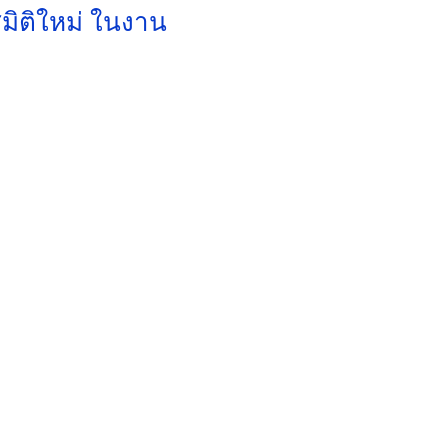
่มิติใหม่ ในงาน