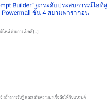
rompt Builder” ยกระดับประสบการณ์ไอทีสู
 ณ Powermall ชั้น 4 สยามพารากอน
ิใหม่ ด้วยการเปิดตั […]
์ สร้างการรับรู้ และเสริมความน่าเชื่อถือให้กับแบรนด์