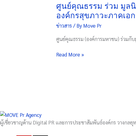
ร่วม
ศูนย์คุณธรรม ร่วม มู
มูลนิธิ
องค์กรสุขภาวะภาคเอกชน
หัวใจ
ข่าวสาร
/ By
Move Pr
อาสา
สสส.
ศูนย์คุณธรรม (องค์การมหาชน) ร่วมกับม
แถลง
ผล
Read More »
ความ
สำเร็จ
ของ
โครงการ
ส่ง
เสริม
องค์กร
สุข
ภาวะ
ผู้เชี่ยวชาญด้าน Digital PR และการประชาสัมพันธ์องค์กร วางกลยุทธ
ภาค
เอกชน