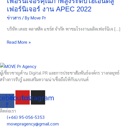
เฟอร์นิเจอร์คุณภาพสูงระดับไฮเอนด์สู่
รังสรรค์
เฟอร์นิเจอร์ งาน APEC 2022
เฟอร์นิเจอร์
ข่าวสาร
/ By
Move Pr
คุณภาพ
สูง
บริษัท เดอะ คลาสสิค แชร์ส จำกัด พาชมโรงงานผลิตเฟอร์นิเจ […]
ระ
ดับ
Read More »
ไฮ
เอน
ด์
สู่
เฟอร์นิเจอร์
ผู้เชี่ยวชาญด้าน Digital PR และการประชาสัมพันธ์องค์กร วางกลยุทธ์
งาน
สร้างการรับรู้ และเสริมความน่าเชื่อถือให้กับแบรนด์
APEC
2022
cebook-
Youtube
Instagram
f
ติดต่อเรา
(+66) 95-056-5353
movepragency@gmail.com