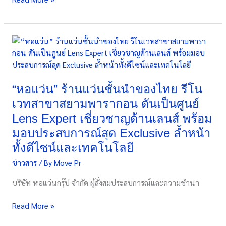
แว่นตา
พร้อม
ใส่ใจ
“หอ
ดูแล
แว่น”
สายตา
ร้าน
อย่าง
แว่น
มือ
ชั้น
“หอแว่น” ร้านแว่นชั้นนำของไทย รีโน
อาชีพ
นำ
ตาม
เวทสาขาสยามพารากอน ดันเป็นศูนย์
ของ
สโลแกน
Lens Expert เชี่ยวชาญด้านเลนส์ พร้อม
ไทย
“ให้
มอบประสบการณ์สุด Exclusive ล้ำหน้า
รี
หอ
โน
ทั้งดีไซน์และเทคโนโลยี
แว่น
เวท
ดูแล
ข่าวสาร
/ By
Move Pr
สาขา
ทุก
สยาม
บริษัท หอแว่นกรุ๊ป จำกัด ผู้สั่งสมประสบการณ์และความชำนา
ค่า
พา
สายตา
รา
Read More »
คุณ”
กอน