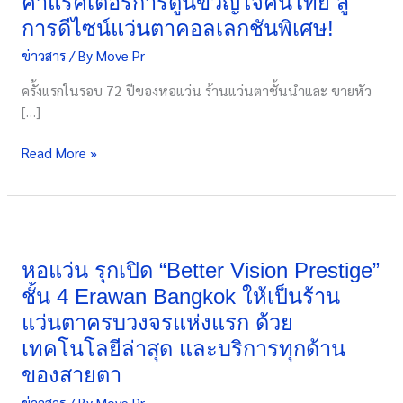
คาแรคเตอร์การ์ตูนขวัญใจคนไทย สู่
หัวเราะ’
การดีไซน์แว่นตาคอลเลกชันพิเศษ!
ดึง
ข่าวสาร
/ By
Move Pr
4
คาแรคเตอร์
ครั้งแรกในรอบ 72 ปีของหอแว่น ร้านแว่นตาชั้นนำและ ขายหัว
การ์ตูน
[…]
ขวัญใจ
คน
Read More »
ไทย
สู่
การ
ดีไซน์
หอ
แว่น
แว่น
ตา
รุก
หอแว่น รุกเปิด “Better Vision Prestige”
คอล
เปิด
ชั้น 4 Erawan Bangkok ให้เป็นร้าน
เลก
“Better
แว่นตาครบวงจรแห่งแรก ด้วย
ชัน
Vision
พิเศษ!
เทคโนโลยีล่าสุด และบริการทุกด้าน
Prestige”
ชั้น
ของสายตา
4
ข่าวสาร
/ By
Move Pr