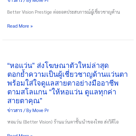
Erawan
Bangkok
Better Vision Prestige ต่อยอดประสบการณ์ผู้เชี่ยวชาญด้าน
ให้
เป็น
Read More »
ร้าน
แว่นตา
ครบ
“หอ
วงจร
แว่น”
แห่ง
ส่ง
“หอแว่น” ส่งโฆษณาตัวใหม่ล่าสุด
แรก
โฆษณา
ด้วย
ตอกย้ำความเป็นผู้เชี่ยวชาญด้านแว่นตา
ตัว
เทคโนโลยี
พร้อมใส่ใจดูแลสายตาอย่างมืออาชีพ
ใหม่
ล่าสุด
ตามสโลแกน “ให้หอแว่น ดูแลทุกค่า
ล่าสุด
และ
ตอกย้ำ
สายตาคุณ”
บริการ
ความ
ทุก
ข่าวสาร
/ By
Move Pr
เป็น
ด้าน
ผู้
หอแว่น (Better Vision) ร้านแว่นตาชั้นนำของไทย ส่งวิดีโอ
ของ
เชี่ยวชาญ
สายตา
ด้าน
Read More »