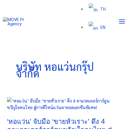
Skip
TH
to
content
EN
บริษัท หอแว่นกรุ๊ป
จำกัด
‘หอ
แว่น’
จับ
มือ
‘หอแว่น’ จับมือ ‘ขายหัวเราะ’ ดึง 4
‘ขาย