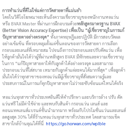
การทำแว่นที่ดีไม่ใช่แค่การวัดสายตาที่แม่นยำ
โดยในวิดีโอโฆษณาจะเห็นถึงความเชี่ยวชาญของพนักงานหอแว่น
หรือ BVAX Master ที่ผ่านการฝึกอบรมด้วย
หลักสูตรมาตรฐาน
BVAX
(Better Vision Accuracy Expertise)
เพื่อเป็น
“ผู้เชี่ยวชาญในการแก้
ปัญหาสายตาอย่างตรงจุด
”
ทั้งภาคทฤษฎีและปฏิบัติ มีการสอบวัดผล
อย่างเข้มข้น ที่ครอบคลุมตั้งแต่ขั้นตอนของการวัดสายตา การเลือก
กรอบและเลนส์ที่เหมาะสม ไปจนถึงการประกอบและปรับดัดแว่น เพื่อ
ให้ลูกค้ามั่นใจได้ว่าผู้ที่ผ่านหลักสูตร BVAX มีทักษะและความเชี่ยวชาญ
ในการ “แก้ปัญหาสายตาให้กับลูกค้าได้อย่างตรงจุด และสามารถ
ประกอบแว่นที่ใส่สบาย เหมาะกับลูกค้าแต่ละคนได้มากที่สุด” เพื่อลูกค้า
มั่นใจได้ว่าทุกสาขาของหอแว่นมีผู้เชี่ยวชาญที่สั่งสมความรู้และ
ประสบการณ์ในการแก้ทุกปัญหาสายตาไม่ว่าจะซับซ้อนแค่ไหนได้จริง
หอแว่นทุกสาขาทั่วประเทศยินดีให้คำปรึกษา และบริการล้าง ปรับ ดัด
แว่นฟรี ไม่มีค่าใช้จ่าย และพบกับสินค้า กรอบแว่น เลนส์ และ
คอนแทคเลนส์แบรนด์ชั้นนำมากมาก พร้อมกับโปรโมชั่นแว่นและเลนส์
ลดสูงสุด 30% ได้ที่ร้านหอแว่นทุกสาขาทั่วประเทศ โดยสามารถเช็ค
สาขาใกล้บ้านคุณได้ที่นี่
https://go.horwan.com/wpIbIe