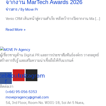
จากงาน MarTech Awards 2026
ขับ
ข่าวสาร
/ By
Move Pr
เคลื่อน
การ
Venio CRM เดินหน้าสู่ความสำเร็จ หลังคว้ารางวัลจากงาน Ma […]
ตลาด
ด้วย
Read More »
AI
และ
Data
หลังค
ว้า
ผู้เชี่ยวชาญด้าน Digital PR และการประชาสัมพันธ์องค์กร วางกลยุทธ์
รางวัล
สร้างการรับรู้ และเสริมความน่าเชื่อถือให้กับแบรนด์
จาก
งาน
cebook-
Youtube
Instagram
MarTech
f
Awards
2026
ติดต่อเรา
(+66) 95-056-5353
movepragency@gmail.com
54, 3rd Floor, Room No. W301-18, Soi Ari 5 Nuea,