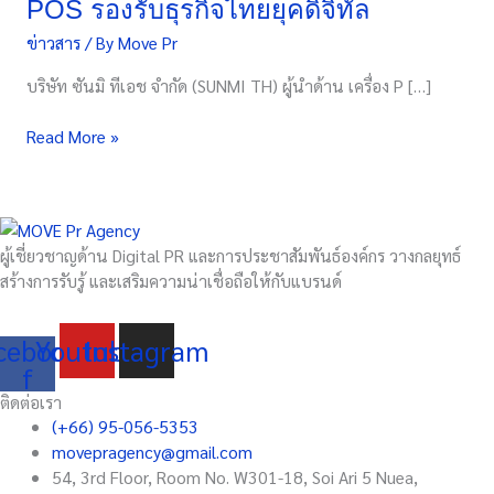
POS รองรับธุรกิจไทยยุคดิจิทัล
จังหวัด
ข่าวสาร
/ By
Move Pr
พระนครศรีอยุธยา
ยก
บริษัท ซันมิ ทีเอช จำกัด (SUNMI TH) ผู้นำด้าน เครื่อง P […]
ระดับ
โซลูชัน
Read More »
POS
รองรับ
ธุรกิจ
ไทย
ยุค
ผู้เชี่ยวชาญด้าน Digital PR และการประชาสัมพันธ์องค์กร วางกลยุทธ์
ดิจิทัล
สร้างการรับรู้ และเสริมความน่าเชื่อถือให้กับแบรนด์
cebook-
Youtube
Instagram
f
ติดต่อเรา
(+66) 95-056-5353
movepragency@gmail.com
54, 3rd Floor, Room No. W301-18, Soi Ari 5 Nuea,