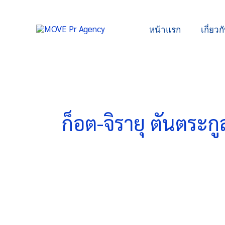
Skip
to
หน้าแรก
เกี่ยวก
content
ก็อต-จิรายุ ตันตระกู
โฮป
ฟูล