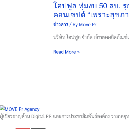
ทุ่ม
โฮปฟูล ทุ่มงบ 50 ลบ. ร
งบ
คอนเซปต์ “เพราะสุขภ
50
ข่าวสาร
/ By
Move Pr
ลบ.
รุก
บริษัท โฮปฟูล จำกัด เจ้าของผลิตภัณฑ์
ตลาด
คน
Read More »
รัก
สุขภาพ
คว้า
“ก็อต
จิ
รายุ”
ขึ้น
แท่
นพ
ผู้เชี่ยวชาญด้าน Digital PR และการประชาสัมพันธ์องค์กร วางกลยุทธ
รี
เซนเตอร์