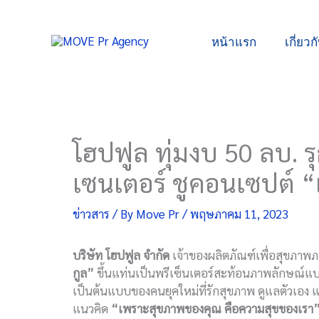
Skip
to
หน้าแรก
เกี่ยวก
content
โฮปฟูล ทุ่มงบ 50 ลบ. ร
เซนเตอร์ ชูคอนเซปต์ 
ข่าวสาร
/ By
Move Pr
/
พฤษภาคม 11, 2023
บริษัท โฮปฟูล จำกัด
เจ้าของผลิตภัณฑ์เพื่อสุขภาพภ
กูล
”
ขึ้นแท่นเป็นพรีเซ็นเตอร์สะท้อนภาพลักษณ์แบรน
เป็นต้นแบบของคนยุคใหม่ที่รักสุขภาพ ดูแลตัวเอง แล
แนวคิด
“
เพราะสุขภาพของคุณ คือความสุขของเรา